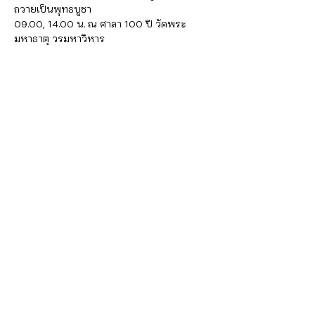
ถวายเป็นพุทธบูชา

09.00, 14.00 น. ณ ศาลา 100 ปี วัดพระ
มหาธาตุ วรมหาวิหาร
3 มี.ค. 66 กิจกรรมส่งเสริมพระพุทธศาสนาเนื่อง
ในวันมาฆบูชา

08.30-16.30 น. ณ มหาวิทยาลัยมหาจุฬาลงกร
ณราชวิทยาลัย วิทยาเขตนครศรีธรรมราช

09.30 น. พิธีส่งมอบผ้าพระบฎพระราชทานให้
อำเภอปากพนัง ณ โรงเรียนปากพนัง 
อ.ปากพนัง
- พิธีกวนข้าวยาคู ณ บริเวณลานหน้า
พิพิธภัณฑ์ วัดพระมหาธาตุ วรมหาวิหาร

- พิธีสมโภชผ้าพระบฏพระราชทาน ณ โรงเรียน
ปากพนัง อ.ปากพนัง
ชาวนครฯได้น้อมจิตศรัทธาจัดงานขึ้นอย่างยิ่ง
ใหญ่ เพื่อสมโภชน์องค์พระบรมธาตุเจดีย์ 
สืบสานงานประเพณีอันเก่าแก่ และส่งเสริมแหล่ง
มรดกทางวัฒนธรรมที่มีคุณค่า ตลอดจน
เป็นการส่งเสริมการท่องเที่ยวเชิงศิลปวัฒนธรรม
ของจังหวัดนครศรีธรรมราช ในช่วงวันที่ 2-6 
มีนาคม 2566 โดยกิจกรรม "มานะ มานครฯ มา