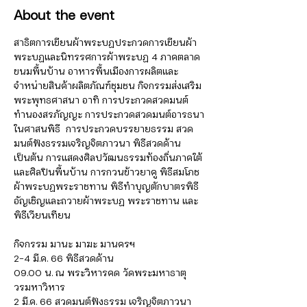
About the event
สาธิตการเขียนผ้าพระบฏประกวดการเขียนผ้า
พระบฏและนิทรรศการผ้าพระบฏ 4 ภาคตลาด
ขนมพื้นบ้าน อาหารพื้นเมืองการผลิตและ
จำหน่ายสินค้าผลิตภัณฑ์ชุมชน กิจกรรมส่งเสริม
พระพุทธศาสนา อาทิ การประกวดสวดมนต์
ทำนองสรภัญญะ การประกวดสวดมนต์อารธนา
ในศาสนพิธี  การประกวดบรรยายธรรม สวด
มนต์ฟังธรรมเจริญจิตภาวนา พิธีสวดด้าน
เป็นต้น การแสดงศิลปวัฒนธรรมท้องถิ่นภาคใต้
และศิลปินพื้นบ้าน การกวนข้าวยาคู พิธีสมโภช
ผ้าพระบฏพระราชทาน พิธีทำบุญตักบาตรพิธี
อัญเชิญและถวายผ้าพระบฏ พระราชทาน และ 
พิธีเวียนเทียน

กิจกรรม มานะ มาฆะ มานครฯ
2-4 มี.ค. 66 พิธีสวดด้าน

09.00 น. ณ พระวิหารคด วัดพระมหาธาตุ 
วรมหาวิหาร
2 มี.ค. 66 สวดมนต์ฟังธรรม เจริญจิตภาวนา 