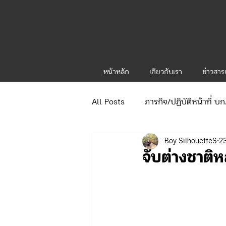
หน้าหลัก
เกี่ยวกับเรา
ข่าวสา
All Posts
ภารกิจ/ปฏิบัติหน้าที่ บ
Boy SilhouetteS
23
ข่าวประกาศและคำสั่ง
ข่าวร
จับต่างชาติ
จัดซื้อจัดจ้าง/แผน/ตัวชี้วัด ทท.1
ภารกิจ/กิจกรรมผู้บังคับบัญชา ทท