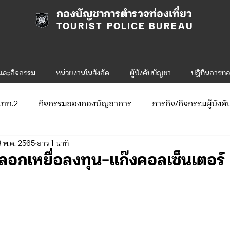
กองบัญชาการตำรวจท่องเที่ยว
TOURIST POLICE BUREAU
รและกิจกรรม
หน่วยงานในสังกัด
ผู้บังคับบัญชา
ปฎิทินการท่อ
ก.ทท.2
กิจกรรมของกองบัญชาการ
ภารกิจ/กิจกรรมผู้บังค
 พ.ค. 2565
ยาว 1 นาที
ับสมัคร
จัดซื้อจัดจ้าง/แผน/ตัวชี้วัด
กิจกรรมของกองบังคับก
หลอกเหยื่อลงทุน-แก๊งคอลเซ็นเตอร์
ข่าวประกาศและคำสั่ง ทท.1
ข่าวรับสมัคร ทท.1
.2
กิจกรรมของกองบังคับการท่องเที่ยว-2
ข่าวประกาศแล