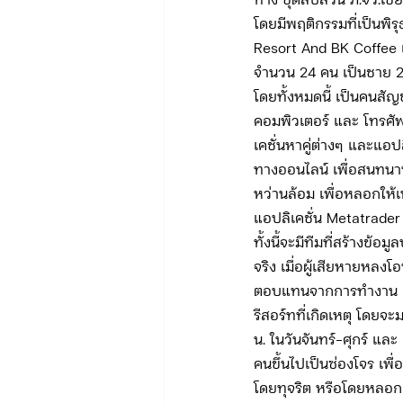
ทาง ชุดสืบสวน ภ.จว.เชี
โดยมีพฤติกรรมที่เป็นพิร
Resort And BK Coffee เ
จำนวน 24 คน เป็นชาย 
โดยทั้งหมดนี้ เป็นคนสัญ
คอมพิวเตอร์ และ โทรศัพ
เคชั่นหาคู่ต่างๆ และแอป
ทางออนไลน์ เพื่อสนทนาห
หว่านล้อม เพื่อหลอกให้เ
แอปลิเคชั่น Metatrader
ทั้งนี้จะมีทีมที่สร้างข้
จริง เมื่อผู้เสียหายหลง
ตอบแทนจากการทำงาน ดัง
รีสอร์ทที่เกิดเหตุ โดยจ
น. ในวันจันทร์-ศุกร์ และ
คนขึ้นไปเป็นซ่องโจร เพื
โดยทุจริต หรือโดยหลอกลว