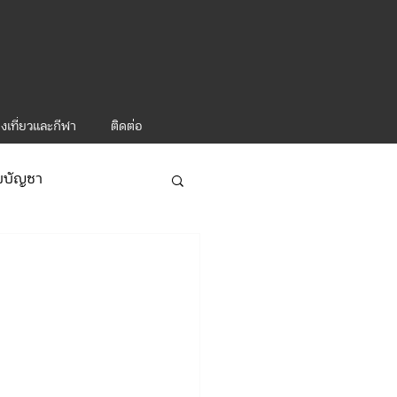
งเที่ยวและกีฬา
ติดต่อ
ับบัญชา
ารท่องเที่ยว-1
ะคำสั่ง ทท.2