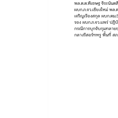
พล.ต.ต.พิเชษฐ จิระนันต
ผบก.ภ.จว.เชียงใหม่ พล.ต
เจริญเรืองสกุล ผบก.ตม.
รอง ผบก.ภ.จว.แพร่ ปฏิบ
กรณีการบุกจับกุมทลาย
กลางรีสอร์ทหรู พื้นที่ ส