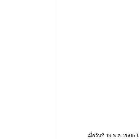
ข่าวรับสมัคร ทท.2
จัดซื้อจั
กิจกรรมของกองบังคับการท่องเที่
จัดซื้อจัดจ้าง/แผน/ตัวชี้วัด ทท.3
ข่าวประกาศและคำสั่ง บก.อก.
ภารกิจ/การปฏิบัติหน้าที่ บก.ทท.1
เมื่อวันที่ 19 พ.ค. 25