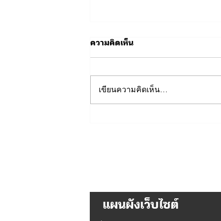
ความคิดเห็น
เขียนความคิดเห็น…
บก.ทท.2 ร่วมพิธี
เฉลิมพระเกียรติพระบาทสมเด็จ
พระเจ้าอยู่หัว เนื่องในโอกาสวัน
เฉลิมพระชนมพรรษา 28
กรกฎาคม 2569
แผนผังเว็บไซต์