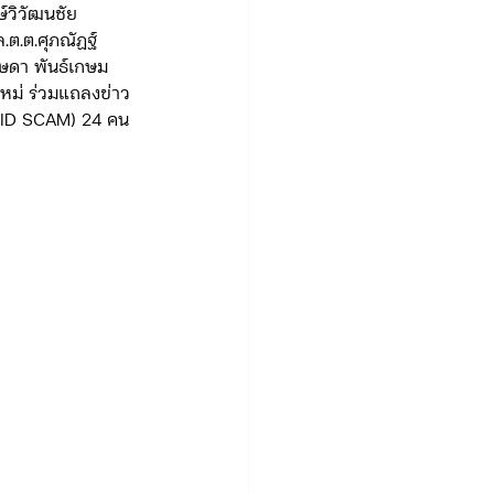
์วิวัฒนชัย 
.ต.ต.ศุภณัฏฐ์ 
ษดา พันธ์เกษม 
ใหม่ ร่วมแถลงข่าว 
RID SCAM) 24 คน 