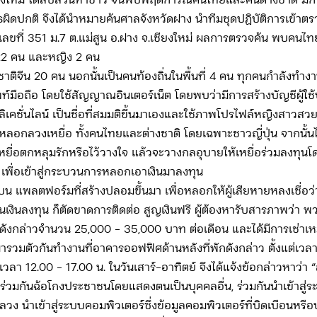
ยงใหม่ ได้สืบสวนหาข่าว จนพบพฤติการณ์คนไทยและคนต่างชาติ มีการ
ุธผิดปกติ จึงได้นำหมายค้นศาลจังหวัดฝาง นำทีมชุดปฏิบัติการเข้าต
ลขที่ 351 ม.7 ต.แม่สูน อ.ฝาง จ.เชียงใหม่ ผลการตรวจค้น พบคนไท
22 คน และหญิง 2 คน
ชาติจีน 20 คน นอกนั้นเป็นคนท้องถิ่นในพื้นที่ 4 คน ทุกคนกำลังทำงา
ท์มือถือ โดยใช้สัญญาณอินเตอร์เน็ต โดยพบว่ามีการสร้างบัญชีผู้ใ
ลิเคชั่นไลน์ เป็นชื่อที่สมมติขึ้นมาเองและใช้ภาพโปรไฟล์หญิงสาวสว
ลอกลวงเหยื่อ ทั้งคนไทยและต่างชาติ โดยเฉพาะชาวญี่ปุ่น จากนั้น
หยื่อตกหลุมรักหรือไว้วางใจ แล้วจะวางกลอุบายให้เหยื่อร่วมลงทุนโ
 เพื่อเข้าสู่กระบวนการหลอกเอาเงินมาลงทุน
อมูลบน แพลตฟอร์มที่สร้างปลอมขึ้นมา เพื่อหลอกให้ผู้เสียหายหลงเชื่อว่
โอนเงินลงทุน ก็ตัดขาดการติดต่อ สูญเงินฟรี ผู้ต้องหารับสารภาพว่า พ
กล่าวจำนวน 25,000 – 35,000 บาท ต่อเดือน และได้มีการเช่าเห
ะมารวมตัวกันทำงานที่อาคารออฟฟิศด้านหลังที่พักดังกล่าว ตั้งแต่เวล
 เวลา 12.00 – 17.00 น. ในวันเสาร์-อาทิตย์ จึงได้แจ้งข้อกล่าวหาว่า 
่อร่วมกันฉ้อโกงประชาชนโดยแสดงตนเป็นบุคคลอื่น, ร่วมกันนำเข้าสู่
ง นําเข้าสู่ระบบคอมพิวเตอร์ซึ่งข้อมูลคอมพิวเตอร์ที่บิดเบือนหรือ