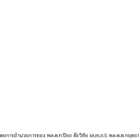
ดจ้าง/แผน/ตัวชี้วัด ทท.2
ภารกิจ/กิจกรรมผู้บังคับบัญชา ทท.3
ยว 3
ข่าวประกาศและคำสั่ง ทท.3
ข่าวรับสมัคร ทท.3
กิจกรรมของ บก.อก.
ภารกิจ/กิจกรรมผู้บังคับบัญชา บก.อก
ข่าวรับสมัคร บก.อก.
จัดซื้อจัดจ้าง/แผน/ตัวชี้วัด บก.อก.
E-learning
65 โดยการอำนวยการของ พล.ต.ท.ปิยะ ต๊ะวิชัย ผบช.ภ.5 พล.ต.ต.กฤตธา