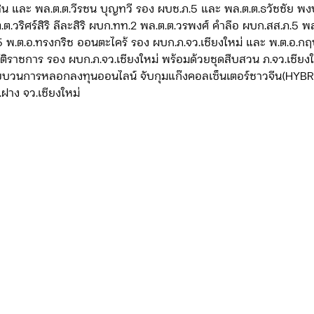
สิน และ พล.ต.ต.วีรชน บุญทวี รอง ผบช.ภ.5 และ พล.ต.ต.ธวัชชัย พงษ
.ต.วริศร์สิริ ลีละสิริ ผบก.ทท.2 พล.ต.ต.วรพงศ์ คำลือ ผบก.สส.ภ.5 พล
5 พ.ต.อ.ทรงกริช ออนตะไคร้ รอง ผบก.ภ.จว.เชียงใหม่ และ พ.ต.อ.กฤ
ัติราชการ รอง ผบก.ภ.จว.เชียงใหม่ พร้อมด้วยชุดสืบสวน ภ.จว.เชียง
ขบวนการหลอกลงทุนออนไลน์ จับกุมแก๊งคอลเซ็นเตอร์ชาวจีน(HYB
ภ.ฝาง จว.เชียงใหม่