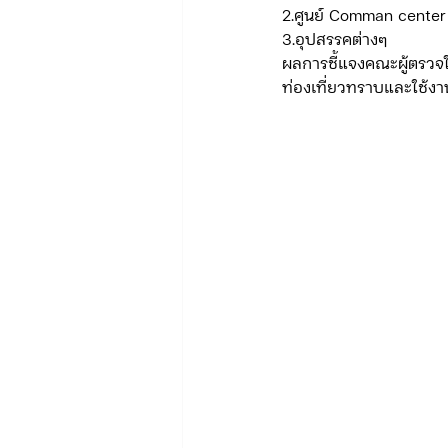
2.ศูนย์ Comman center
3.อุปสรรคต่างๆ 
ผลการชี้แจงคณะผู้ตรวจให
ข่าวรับสมัคร ทท.2
จัดซื้อจั
ท่องเที่ยวทราบและใช้งา
กิจกรรมของกองบังคับการท่องเที่
จัดซื้อจัดจ้าง/แผน/ตัวชี้วัด ทท.3
ข่าวประกาศและคำสั่ง บก.อก.
ภารกิจ/การปฏิบัติหน้าที่ บก.ทท.1