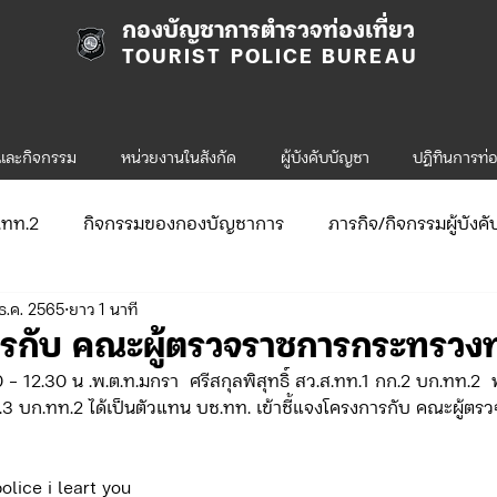
กองบัญชาการตำรวจท่องเที่ยว
TOURIST POLICE BUREAU
รและกิจกรรม
หน่วยงานในสังกัด
ผู้บังคับบัญชา
ปฎิทินการท่อ
ก.ทท.2
กิจกรรมของกองบัญชาการ
ภารกิจ/กิจกรรมผู้บังค
ธ.ค. 2565
ยาว 1 นาที
ับสมัคร
จัดซื้อจัดจ้าง/แผน/ตัวชี้วัด
กิจกรรมของกองบังคับก
ารกับ คณะผู้ตรวจราชการกระทรวงท่
30 - 12.30 น .พ.ต.ท.มกรา  ศรีสกุลพิสุทธิ์ สว.ส.ทท.1 กก.2 บก.ทท.2
ข่าวประกาศและคำสั่ง ทท.1
ข่าวรับสมัคร ทท.1
.3 บก.ทท.2 ได้เป็นตัวแทน บช.ทท. เข้าชี้แจงโครงการกับ คณะผู้ต
olice i leart you
.2
กิจกรรมของกองบังคับการท่องเที่ยว-2
ข่าวประกาศแล