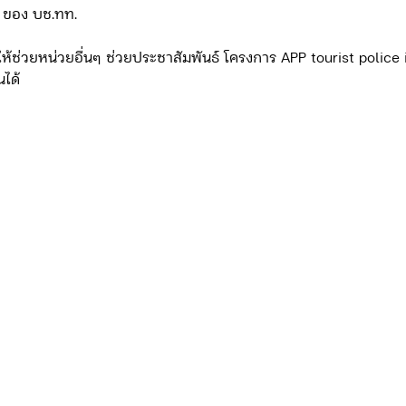
 ของ บช.ทท.
้ช่วยหน่วยอื่นๆ ช่วยประชาสัมพันธ์ โครงการ APP tourist police i 
ดจ้าง/แผน/ตัวชี้วัด ทท.2
ภารกิจ/กิจกรรมผู้บังคับบัญชา ทท.3
นได้
ยว 3
ข่าวประกาศและคำสั่ง ทท.3
ข่าวรับสมัคร ทท.3
กิจกรรมของ บก.อก.
ภารกิจ/กิจกรรมผู้บังคับบัญชา บก.อก
ข่าวรับสมัคร บก.อก.
จัดซื้อจัดจ้าง/แผน/ตัวชี้วัด บก.อก.
E-learning