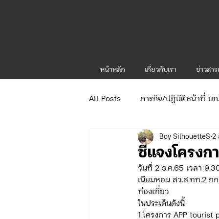
หน้าหลัก
เกี่ยวกับเรา
ข่าวสา
All Posts
ภารกิจ/ปฏิบัติหน้าที่ บ
Boy SilhouetteS
2 
ข่าวประกาศและคำสั่ง
ข่าวร
ชี้แจงโครงก
วันที่ 2 ธ.ค.65 เวลา 9.
จัดซื้อจัดจ้าง/แผน/ตัวชี้วัด ทท.1
เนียมหอม สว.ส.ทท.2 กก
ท่องเที่ยว
ในประเด็นดังนี้
1.โครงการ APP tourist p
ภารกิจ/กิจกรรมผู้บังคับบัญชา ทท