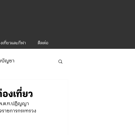
งเที่ยวและกีฬา
ติดต่อ
ับบัญชา
ารท่องเที่ยว-1
องเที่ยว
  พ.ต.ท.ปฏิญญา 
รวจราชการกระทรวง
ะคำสั่ง ทท.2