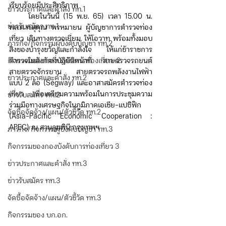
เรียบร้อยมีประสิทธิภาพ
ข่าวประกาศและคำสั่ง ทท.1
     โดยในวันนี้ (15 พ.ย. 65) เวลา 15.00 น. 
ข่าวรับสมัคร ทท.1
พล.ต.ท.สุคุณ พรหมายน ผู้บัญชาการตำรวจท่อง
เที่ยว เดินทางตรวจเยี่ยม ให้โอวาท พร้อมทั้งมอบ
ภารกิจ/กิจกรรมผู้บังคับบัญชา ทท.2
สิ่งของบำรุงขวัญและกำลังใจ ให้แก่ข้าราชการ
กิจกรรมของกองบังคับการท่องเที่ยว-2
ตำรวจในสังกัดที่ปฏิบัติหน้าที่ สายตรวจรถยนต์ 
สายตรวจจักรยาน สายตรวจรถพลังงานไฟฟ้า
ข่าวประกาศและคำสั่ง ทท.2
แบบ 2 ล้อ (Segway) และอาสาสมัครตำรวจท่อง
เที่ยว เพื่อเตรียมความพร้อมในการประชุมความ
ข่าวรับสมัคร ทท.2
ร่วมมือทางเศรษฐกิจในภูมิภาคเอเชีย-แปซิฟิก 
จัดซื้อจัดจ้าง/แผน/ตัวชี้วัด ทท.2
(Asia-Pacific Economic Cooperation : 
APEC) ณ สวนลุมพินี กรุงเทพฯ 
ภารกิจ/กิจกรรมผู้บังคับบัญชา ทท.3
กิจกรรมของกองบังคับการท่องเที่ยว 3
ข่าวประกาศและคำสั่ง ทท.3
ข่าวรับสมัคร ทท.3
จัดซื้อจัดจ้าง/แผน/ตัวชี้วัด ทท.3
กิจกรรมของ บก.อก.