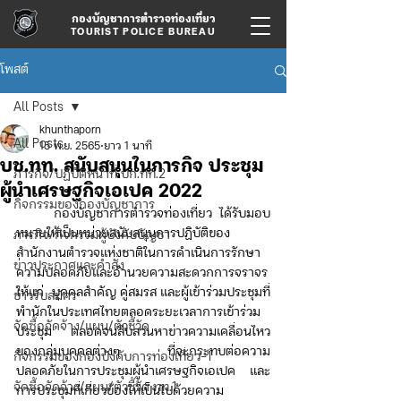
กองบัญชาการตำรวจท่องเที่ยว
TOURIST POLICE BUREAU
โพสต์
All Posts
khunthaporn
All Posts
15 พ.ย. 2565
ยาว 1 นาที
บช.ทท. สนับสนุนในภารกิจ ประชุม
ภารกิจ/ปฏิบัติหน้าที่ บก.ทท.2
ผู้นำเศรษฐกิจเอเปค 2022
กิจกรรมของกองบัญชาการ
     กองบัญชาการตำรวจท่องเที่ยว ได้รับมอบ
หมายให้เป็นหน่วยสนับสนุนการปฏิบัติของ
ภารกิจ/กิจกรรมผู้บังคับบัญชา
สำนักงานตำรวจแห่งชาติในการดำเนินการรักษา
ข่าวประกาศและคำสั่ง
ความปลอดภัยและอำนวยความสะดวกการจราจร 
ให้แก่  บุคคลสำคัญ คู่สมรส และผู้เข้าร่วมประชุมที่
ข่าวรับสมัคร
พำนักในประเทศไทยตลอดระยะเวลาการเข้าร่วม
จัดซื้อจัดจ้าง/แผน/ตัวชี้วัด
ประชุม ตลอดจนสืบสวนหาข่าวความเคลื่อนไหว
ของกลุ่มบุคคลต่างๆ ที่จะกระทบต่อความ
กิจกรรมของกองบังคับการท่องเที่ยว-1
ปลอดภัยในการประชุมผู้นำเศรษฐกิจเอเปค และ
จัดซื้อจัดจ้าง/แผน/ตัวชี้วัด ทท.1
การประชุมที่เกี่ยวข้องให้เป็นไปด้วยความ