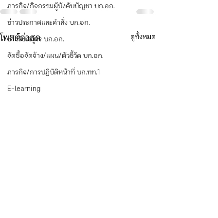
ภารกิจ/กิจกรรมผู้บังคับบัญชา บก.อก.
ข่าวประกาศและคำสั่ง บก.อก.
ดูทั้งหมด
โพสต์ล่าสุด
ข่าวรับสมัคร บก.อก.
จัดซื้อจัดจ้าง/แผน/ตัวชี้วัด บก.อก.
ภารกิจ/การปฏิบัติหน้าที่ บก.ทท.1
E-learning
เรื่อง ประกวดราคาซื้อ
โครงการยกระดับความ