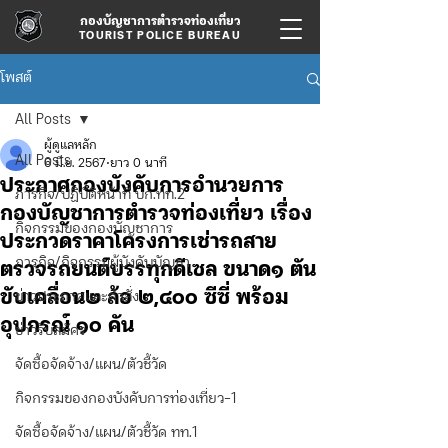
กองบัญชาการตำรวจท่องเที่ยว
TOURIST POLICE BUREAU
โพสต์
All Posts
ผู้ดูแลหลัก
All Posts
6 มิ.ย. 2567
ยาว 0 นาที
ประกาศกองบังคับการอำนวยการ
ภารกิจ/ปฏิบัติหน้าที่ บก.ทท.2
กองบัญชาการตำรวจท่องเที่ยว เรื่อง
กิจกรรมของกองบัญชาการ
ประกวดราคาโครงการเช่ารถสาย
ภารกิจ/กิจกรรมผู้บังคับบัญชา
ตรวจรถยนต์บรรทุกดีเซล ขนาด๑ ตัน
ขับเคลื่อน๒ ล้อ ๒,๔๐๐ ซีซี่ พร้อม
ข่าวประกาศและคำสั่ง
อุปกรณ์ ๑๐ คัน
ข่าวรับสมัคร
จัดซื้อจัดจ้าง/แผน/ตัวชี้วัด
กิจกรรมของกองบังคับการท่องเที่ยว-1
จัดซื้อจัดจ้าง/แผน/ตัวชี้วัด ทท.1