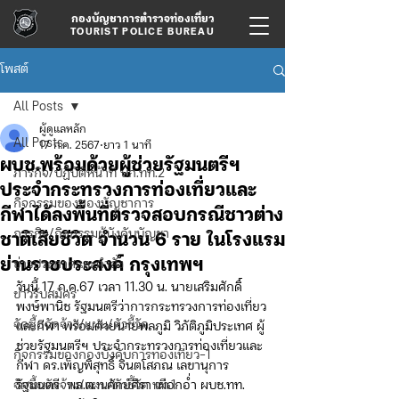
กองบัญชาการตำรวจท่องเที่ยว
TOURIST POLICE BUREAU
โพสต์
All Posts
ผู้ดูแลหลัก
All Posts
17 ก.ค. 2567
ยาว 1 นาที
ผบช.พร้อมด้วยผู้ช่วยรัฐมนตรีฯ
ภารกิจ/ปฏิบัติหน้าที่ บก.ทท.2
ประจำกระทรวงการท่องเที่ยวและ
กิจกรรมของกองบัญชาการ
กีฬาได้ลงพื้นที่ตรวจสอบกรณีชาวต่าง
ภารกิจ/กิจกรรมผู้บังคับบัญชา
ชาติเสียชีวิต จำนวน 6 ราย ในโรงแรม
ย่านราชประสงค์ กรุงเทพฯ
ข่าวประกาศและคำสั่ง
วันนี้ 17 ก.ค.67 เวลา 11.30 น. นายเสริมศักดิ์ 
ข่าวรับสมัคร
พงษ์พานิช รัฐมนตรีว่าการกระทรวงการท่องเที่ยว
จัดซื้อจัดจ้าง/แผน/ตัวชี้วัด
และกีฬา พร้อมด้วยนายพลภูมิ วิภัติภูมิประเทศ ผู้
ช่วยรัฐมนตรีฯ ประจำกระทรวงการท่องเที่ยวและ
กิจกรรมของกองบังคับการท่องเที่ยว-1
กีฬา ดร.เพ็ญพิสุทธิ์ จินตโสภณ เลขานุการ
จัดซื้อจัดจ้าง/แผน/ตัวชี้วัด ทท.1
รัฐมนตรี  พล.ต.ท.ศักย์ศิรา เผือกอ่ำ ผบช.ทท. 