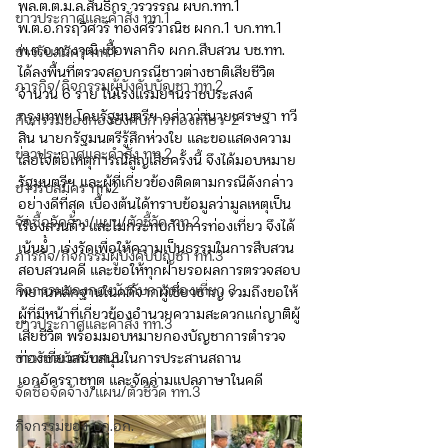
พล.ต.ต.ม.ล.สันธิกร วรวรรณ ผบก.ทท.1 
ข่าวประกาศและคำสั่ง ทท.1
พ.ต.อ.กรฤวิศวร์ ทองศรีวาณิช ผกก.1 บก.ทท.1 
พ.ต.อ.ทรงวุฒิ เชื้อพลากิจ ผกก.สืบสวน บช.ทท. 
ข่าวรับสมัคร ทท.1
ได้ลงพื้นที่ตรวจสอบกรณีชาวต่างชาติเสียชีวิต 
ภารกิจ/กิจกรรมผู้บังคับบัญชา ทท.2
จำนวน 6 ราย ในโรงแรมย่านราชประสงค์ 
กรุงเทพฯ โดยรัฐมนตรีฯ กล่าวว่านายเศรษฐา ทวี
กิจกรรมของกองบังคับการท่องเที่ยว-2
สิน นายกรัฐมนตรีรู้สึกห่วงใย และขอแสดงความ
ข่าวประกาศและคำสั่ง ทท.2
เสียใจต่อเหตุการณ์สูญเสียครั้งนี้ จึงได้มอบหมาย
รัฐมนตรีฯ และผู้ที่เกี่ยวข้องติดตามกรณีดังกล่าว
ข่าวรับสมัคร ทท.2
อย่างดีที่สุด เบื้องต้นได้ทราบข้อมูลว่ามูลเหตุเป็น
จัดซื้อจัดจ้าง/แผน/ตัวชี้วัด ทท.2
เรื่องส่วนตัว และไม่กระทบกับการท่องเที่ยว จึงได้
เน้นย้ำ เร่งรัดเพื่อให้ความเป็นธรรมในการสืบสวน
ภารกิจ/กิจกรรมผู้บังคับบัญชา ทท.3
สอบสวนคดี และขอให้ทุกฝ่ายรอผลการตรวจสอบ
กิจกรรมของกองบังคับการท่องเที่ยว 3
พยานหลักฐานในคดีจากผู้เชี่ยวชาญ รวมถึงขอให้
ผู้ที่มีหน้าที่เกี่ยวข้องอำนวยความสะดวกแก่ญาติผู้
ข่าวประกาศและคำสั่ง ทท.3
เสียชีวิต พร้อมมอบหมายกองบัญชาการตำรวจ
ข่าวรับสมัคร ทท.3
ท่องเที่ยวสนับสนุนในการประสานสถาน
เอกอัครราชทูต และจัดล่ามแปลภาษาในคดี
จัดซื้อจัดจ้าง/แผน/ตัวชี้วัด ทท.3
กิจกรรมของ บก.อก.