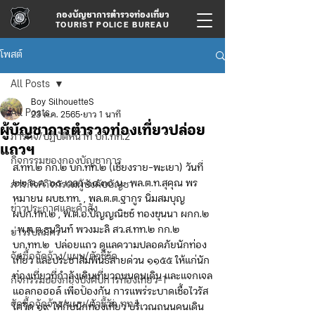
กองบัญชาการตำรวจท่องเที่ยว
TOURIST POLICE BUREAU
โพสต์
All Posts
Boy SilhouetteS
All Posts
23 ต.ค. 2565
ยาว 1 นาที
ผู้บัญชาการตำรวจท่องเที่ยวปล่อย
ภารกิจ/ปฏิบัติหน้าที่ บก.ทท.2
แถวฯ
กิจกรรมของกองบัญชาการ
ส.ทท.๒ กก.๒ บก.ทท.๒ (เชียงราย-พะเยา) วันที่ 
๒๒ ต.ค. ๖๕ เวลา ๑๘.๓๐ น.  พล.ต.ท.สุคุณ พร
ภารกิจ/กิจกรรมผู้บังคับบัญชา
หมายน ผบช.ทท. , พล.ต.ต.ฐากูร นิ่มสมบุญ 
ข่าวประกาศและคำสั่ง
ผบก.ทท.๒ , พ.ต.อ.ปัญญณิชช์ ทองขุนนา ผกก.๒ 
, พ.ต.ต.ธนวินท์ พวงมะลิ สว.ส.ทท.๒ กก.๒ 
ข่าวรับสมัคร
บก.ทท.๒  ปล่อยแถว ดูแลความปลอดภัยนักท่อง
จัดซื้อจัดจ้าง/แผน/ตัวชี้วัด
เที่ยว และประชาสัมพันธ์สายด่วน ๑๑๕๕ ให้แก่นัก
ท่องเที่ยวที่กำลังเดินเที่ยวถนนคนเดิน และแจกเจล
กิจกรรมของกองบังคับการท่องเที่ยว-1
แอลกอฮอล์ เพื่อป้องกัน การแพร่ระบาดเชื้อไวรัส
จัดซื้อจัดจ้าง/แผน/ตัวชี้วัด ทท.1
โควิด ๑๙ ให้กับนักท่องเที่ยว บริเวณถนนคนเดิน