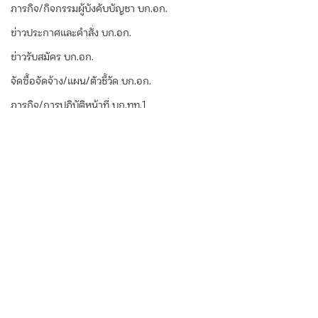
ภารกิจ/กิจกรรมผู้บังคับบัญชา บก.อก.
ข่าวประกาศและคำสั่ง บก.อก.
ข่าวรับสมัคร บก.อก.
จัดซื้อจัดจ้าง/แผน/ตัวชี้วัด บก.อก.
ภารกิจ/การปฏิบัติหน้าที่ บก.ทท.1
E-learning
ความคิดเห็น