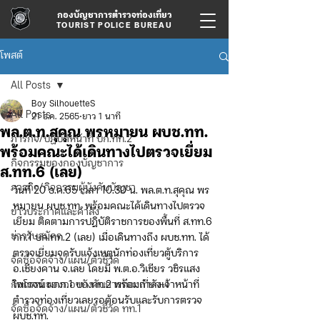
กองบัญชาการตำรวจท่องเที่ยว
TOURIST POLICE BUREAU
โพสต์
All Posts
Boy SilhouetteS
All Posts
21 ธ.ค. 2565
ยาว 1 นาที
พล.ต.ท.สุคุณ พรหมายน ผบช.ทท.
ภารกิจ/ปฏิบัติหน้าที่ บก.ทท.2
พร้อมคณะได้เดินทางไปตรวจเยี่ยม
กิจกรรมของกองบัญชาการ
ส.ทท.6 (เลย)
ภารกิจ/กิจกรรมผู้บังคับบัญชา
วันที่ 20 ธ.ค.65 เวลา 10.30 น. พล.ต.ท.สุคุณ พร
หมายน ผบช.ทท. พร้อมคณะได้เดินทางไปตรวจ
ข่าวประกาศและคำสั่ง
เยี่ยม ติดตามการปฎิบัติราชการของพื้นที่ ส.ทท.6 
ข่าวรับสมัคร
กก.1 บก.ทท.2 (เลย) เมื่อเดินทางถึง ผบช.ทท. ได้
ตรวจเยี่ยมจุดรับแจ้งเหตุนักท่องเที่ยวตู้บริการ 
จัดซื้อจัดจ้าง/แผน/ตัวชี้วัด
อ.เชียงคาน จ.เลย โดยมี พ.ต.อ.วิเชียร วชิรแสง
กิจกรรมของกองบังคับการท่องเที่ยว-1
ไพโรจน์ ผกก.1 บก.ทท.2 พร้อมกำลังเจ้าหน้าที่
ตำรวจท่องเที่ยวเลยรอต้อนรับและรับการตรวจ 
จัดซื้อจัดจ้าง/แผน/ตัวชี้วัด ทท.1
ผบช.ทท. 