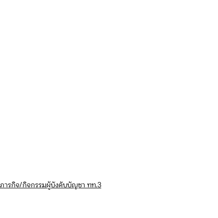
ภารกิจ/กิจกรรมผู้บังคับบัญชา ทท.3
กิจกรรมของกองบังคับการท่องเที่ยว 3