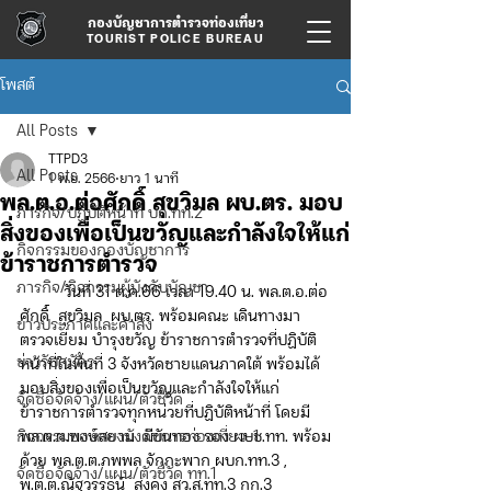
กองบัญชาการตำรวจท่องเที่ยว
TOURIST POLICE BUREAU
โพสต์
All Posts
TTPD3
All Posts
1 พ.ย. 2566
ยาว 1 นาที
พล.ต.อ.ต่อศักดิ์ สุขวิมล ผบ.ตร. มอบ
ภารกิจ/ปฏิบัติหน้าที่ บก.ทท.2
สิ่งของเพื่อเป็นขวัญและกำลังใจให้แก่
กิจกรรมของกองบัญชาการ
ข้าราชการตำรวจ
ภารกิจ/กิจกรรมผู้บังคับบัญชา
	วันที่ 31 ต.ค.66 เวลา 19.40 น. พล.ต.อ.ต่อ
ศักดิ์  สุขวิมล  ผบ.ตร. พร้อมคณะ เดินทางมา
ข่าวประกาศและคำสั่ง
ตรวจเยี่ยม บำรุงขวัญ ข้าราชการตำรวจที่ปฏิบัติ
ข่าวรับสมัคร
หน้าที่ในพื้นที่ 3 จังหวัดชายแดนภาคใต้ พร้อมได้
มอบสิ่งของเพื่อเป็นขวัญและกำลังใจให้แก่
จัดซื้อจัดจ้าง/แผน/ตัวชี้วัด
ข้าราชการตำรวจทุกหน่วยที่ปฏิบัติหน้าที่ โดยมี 
กิจกรรมของกองบังคับการท่องเที่ยว-1
พล.ต.ต.พงษ์สยาม  มีขันทอง รอง ผบช.ทท. พร้อม
ด้วย พล.ต.ต.ภพพล จักกะพาก ผบก.ทท.3 , 
จัดซื้อจัดจ้าง/แผน/ตัวชี้วัด ทท.1
พ.ต.ต.ณัฐวรรธน์  สงคง สว.ส.ทท.3 กก.3 