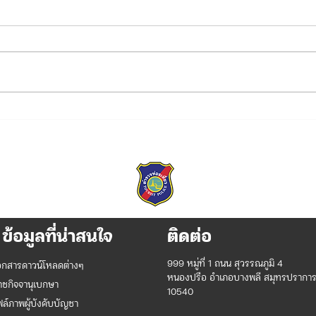
บก.ทท.2 ร่วมพิธี
บก.ท
เฉลิมพระเกียรติพระบาทสมเด็จ
กับพ
พระเจ้าอยู่หัว เนื่องในโอกาสวัน
ข่าว
เฉลิมพระชนมพรรษา 28
กรกฎาคม 2569
ข้อมูลที่น่าสนใจ
ติดต่อ
999 หมู่ที่ 1 ถนน สุวรรณภูมิ 4
อกสารดาวน์โหลดต่างๆ
หนองปรือ อำเภอบางพลี สมุทรปรากา
าชกิจจานุเบกษา
10540
ฟล์ภาพผู้บังคับบัญชา