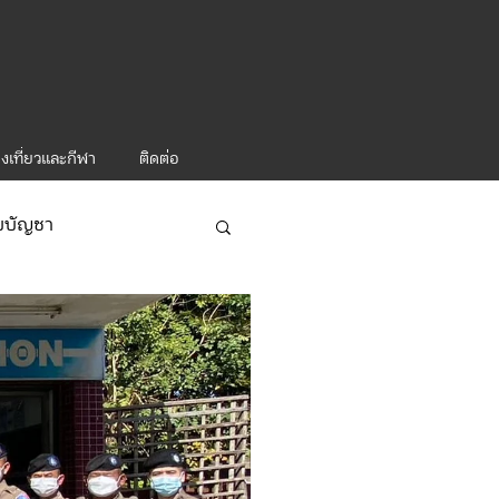
งเที่ยวและกีฬา
ติดต่อ
ับบัญชา
ารท่องเที่ยว-1
ะคำสั่ง ทท.2