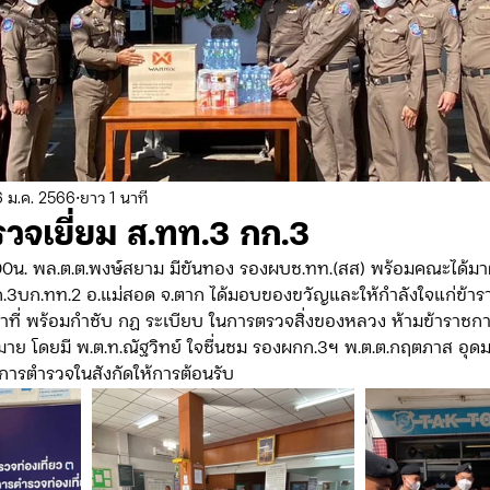
ดจ้าง/แผน/ตัวชี้วัด ทท.2
ภารกิจ/กิจกรรมผู้บังคับบัญชา ทท.3
ยว 3
ข่าวประกาศและคำสั่ง ทท.3
ข่าวรับสมัคร ทท.3
 ม.ค. 2566
ยาว 1 นาที
วจเยี่ยม ส.ทท.3 กก.3
กิจกรรมของ บก.อก.
ภารกิจ/กิจกรรมผู้บังคับบัญชา บก.อก
4.00น. พล.ต.ต.พงษ์สยาม มีขันทอง รองผบช.ทท.(สส) พร้อมคณะได้มา
.3บก.ทท.2 อ.แม่สอด จ.ตาก ได้มอบของขวัญและให้กำลังใจแก่ข้ารา
น้าที่ พร้อมกำชับ กฏ ระเบียบ ในการตรวจสิ่งของหลวง ห้ามข้าราชกา
ข่าวรับสมัคร บก.อก.
จัดซื้อจัดจ้าง/แผน/ตัวชี้วัด บก.อก.
าย โดยมี พ.ต.ท.ณัฐวิทย์ ใจชื่นชม รองผกก.3ฯ พ.ต.ต.กฤตภาส อุด
การตำรวจในสังกัดให้การต้อนรับ
E-learning