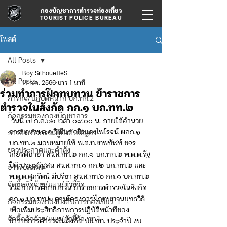
กองบัญชาการตำรวจท่องเที่ยว
TOURIST POLICE BUREAU
โพสต์
All Posts
Boy SilhouetteS
All Posts
11 ก.ค. 2566
ยาว 1 นาที
ร่วมทำการฝึกทบทวน ข้าราชการ
ภารกิจ/ปฏิบัติหน้าที่ บก.ทท.2
ตำรวจในสังกัด กก.๑ บก.ทท.๒
กิจกรรมของกองบัญชาการ
 วันนี้ ๗ ก.ค.๖๖ เวลา ๐๙.๐๐ น. ภายใต้อำนวย
การของ พ.ต.อ.วิเชียร วชิรแสงไพโรจน์ ผกก.๑ 
ภารกิจ/กิจกรรมผู้บังคับบัญชา
บก.ทท.๒ มอบหมายให้ พ.ต.ท.เทพทัฬห์ ขจร
ข่าวประกาศและคำสั่ง
เกียรติอาชา สว.ส.ทท.๒ กก.๑ บก.ทท.๒ พ.ต.ต.รัฐ
ปิติ ประเสริฐสน สว.ส.ทท.๑ กก.๒ บก.ทท.๒ และ 
ข่าวรับสมัคร
พ.ต.ต.ศุภรัตน์ มีปรีชา สว.ส.ทท.๖ กก.๑ บก.ทท.๒ 
จัดซื้อจัดจ้าง/แผน/ตัวชี้วัด
ร่วมทำการฝึกทบทวน ข้าราชการตำรวจในสังกัด 
กก.๑ บก.ทท.๒ ตามโครงการฝึกทบทวนยุทธวิธี
กิจกรรมของกองบังคับการท่องเที่ยว-1
เพื่อเพิ่มประสิทธิภาพการปฏิบัติหน้าที่ของ
จัดซื้อจัดจ้าง/แผน/ตัวชี้วัด ทท.1
ข้าราชการตำรวจในสังกัด บช.ทท. ประจำปี งบ