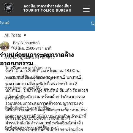
กองบัญชาการตำรวจท่องเที่ยว
TOURIST POLICE BUREAU
โพสต์
All Posts
Boy SilhouetteS
All Posts
18 เม.ย. 2566
ยาว 1 นาที
ร่วมปล่อยแถวระดมกวาดล้าง
ภารกิจ/ปฏิบัติหน้าที่ บก.ทท.2
อาชญากรรม
กิจกรรมของกองบัญชาการ
วันที่ 10 เม.ย.2566  เวลาประมาณ 18.00 น. 
พ.ต.ท.มนต์ชัย มะลิพวง รอง ผกก.2 บก.ทท.2 , 
ภารกิจ/กิจกรรมผู้บังคับบัญชา
พ.ต.ท.มกรา ศรีสกุลพิสุทธิ์ สว.ส.ทท.1 กก.2 
ข่าวประกาศและคำสั่ง
บก.ทท.2 , ร.ต.ท.หญิง ศิรินรัตน์ ขันแก้ว ร้อยเวรฯ
, เจ้าหน้าที่ชุดสืบสวน พร้อมด้วยกำลังสายตรวจ 
ข่าวรับสมัคร
ร่วมปล่อยแถวระดมกวาดล้างอาชญากรรม ส่ง
จัดซื้อจัดจ้าง/แผน/ตัวชี้วัด
เสริมการท่องเที่ยว ลดอุบัติเหตุทางท้องถนน ช่วง
เทศกาลสงกรานต์ 2566 ประกอบด้วยเจ้าหน้าที่
กิจกรรมของกองบังคับการท่องเที่ยว-1
ตำรวจในสังกัดตำรวจภูธรจังหวัดเชียงใหม่ เจ้า
จัดซื้อจัดจ้าง/แผน/ตัวชี้วัด ทท.1
หน้าที่ทหาร เจ้าหน้าที่ฝ่ายปกครอง พร้อมด้วย