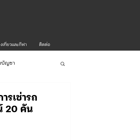
งเที่ยวและกีฬา
ติดต่อ
ับบัญชา
ารท่องเที่ยว-1
ารเช่ารถ
์ 20 คัน
ะคำสั่ง ทท.2