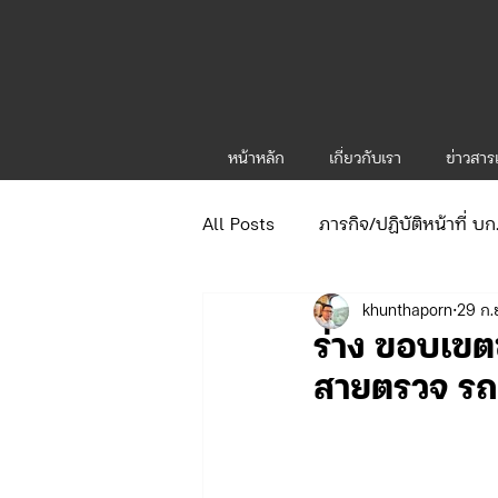
หน้าหลัก
เกี่ยวกับเรา
ข่าวสา
All Posts
ภารกิจ/ปฏิบัติหน้าที่ บ
khunthaporn
29 ก.
ข่าวประกาศและคำสั่ง
ข่าวร
ร่าง ขอบเข
สายตรวจ รถย
จัดซื้อจัดจ้าง/แผน/ตัวชี้วัด ทท.1
ภารกิจ/กิจกรรมผู้บังคับบัญชา ทท