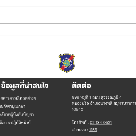
เรื่อง ประกวดราคาซื้อโครงการยก
โครงการ ประจำปีงบประมาณ
พ.ศ. ๒๕๖๙
ระดับความปลอดภัยพื้นที่ควบคุม
(First responder) ๑ โครงการ
ประจำปีงบประมาณ พ.ศ. ๒๕๖๙
ประก
ประก
พัฒน
แจ้งเ
ผ่าน
ด้วย
อิเล
ข้อมูลที่น่าสนใจ
ติดต่อ
999 หมู่ที่ 1 ถนน สุวรรณภูมิ 4
อกสารดาวน์โหลดต่างๆ
หนองปรือ อำเภอบางพลี สมุทรปรากา
าชกิจจานุเบกษา
10540
ฟล์ภาพผู้บังคับบัญชา
โทรศัพท์ :
02 134 0521
่มือการปฏิบัติหน้าที่
สายด่วน :
1155