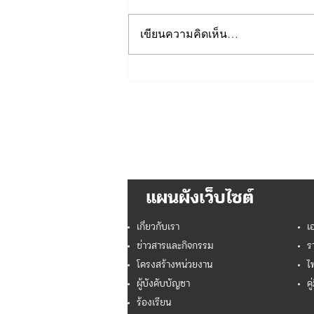
เขียนความคิดเห็น…
เรื่อง ประกาศผู้ชนะการเสนอ
ราคาจัดจ้างโครงการบูรณาการ
ระบบบริการรับแจ้งเหตุนักท่อง
เที่ยว ๑๑๕๕ และศูนย์ประสาน
งานการแก้ไขปัญหานักท่อง
เที่ยวแบบรวมศูนย์ ประจำ
ปีงบประมาณ พ.ศ. ๒๕๖๖๙
แผนผังเว็บไซต์
เกี่ยวกับเรา
เ
ข่าวสารและกิจกรรม
ร
โครงสร้างหน่วยงาน
ไ
ผู้บังคับบัญชา
คู
ร้องเรียน