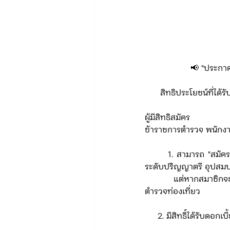
📢 "ประกาศ
      สิทธิประโยชน์ท
ผู้มีสิทธิสมัคร​ 
ข้าราชการตำรวจ พนักงา
      1. สามารถ "สมัครสมาชิกได้ทันที เพื่อการออม ค่าหุ้น เงินฝาก รวมถึงสวัสดิการต่างๆ" เช่น จบการศึกษา
ระดับปริญญาตรี อุปสม
      แต่หากสมาชิกจะขอสินเชื่อสหกรณ์ และเป็นสมาชิกสหกรณ์อื่น ต้องทำเรื่องโอนย้ายสหกรณ์ออมทรัพย์
ตำรวจท่องเที่ยว
     2. มีสิทธิ์ได้รับดอ