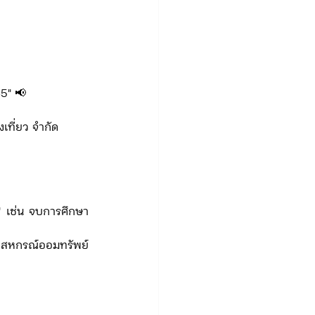
65" 📢
เที่ยว​ จำกัด