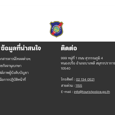
เรื่อง ประกาศผู้ชนะการเสนอ
ผู้บั
ราคาจัดจ้างโครงการบูรณาการ
สำนั
ระบบบริการรับแจ้งเหตุนักท่อง
ประ
เที่ยว ๑๑๕๕ และศูนย์ประสาน
พุทธ
งานการแก้ไขปัญหานักท่อง
ปรับ
เที่ยวแบบรวมศูนย์ ประจำ
ปีงบประมาณ พ.ศ. ๒๕๖๖๙
ข้อมูลที่น่าสนใจ
ติดต่อ
999 หมู่ที่ 1 ถนน สุวรรณภูมิ 4
อกสารดาวน์โหลดต่างๆ
หนองปรือ อำเภอบางพลี สมุทรปรากา
าชกิจจานุเบกษา
10540
ฟล์ภาพผู้บังคับบัญชา
โทรศัพท์ :
02 134 0521
่มือการปฏิบัติหน้าที่
สายด่วน :
1155
E-mail :
info@touristpolice.go.th