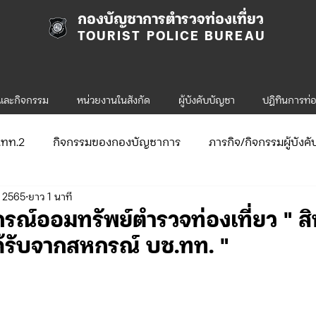
กองบัญชาการตำรวจท่องเที่ยว
TOURIST POLICE BUREAU
รและกิจกรรม
หน่วยงานในสังกัด
ผู้บังคับบัญชา
ปฎิทินการท่อ
ก.ทท.2
กิจกรรมของกองบัญชาการ
ภารกิจ/กิจกรรมผู้บังค
. 2565
ยาว 1 นาที
ับสมัคร
จัดซื้อจัดจ้าง/แผน/ตัวชี้วัด
กิจกรรมของกองบังคับก
ณ์ออมทรัพย์ตำรวจท่องเที่ยว " สิ
ด้รับจากสหกรณ์​ บช.ทท. "
ข่าวประกาศและคำสั่ง ทท.1
ข่าวรับสมัคร ทท.1
.2
กิจกรรมของกองบังคับการท่องเที่ยว-2
ข่าวประกาศแล