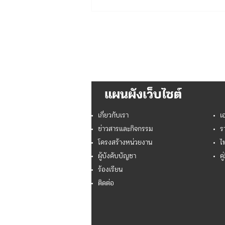
ขอเชิญนักศึกษาฝึกงานและ
เยาวชนที่ผ่านการอบรมกับ
ตำรวจท่องเที่ยว ร่วมเป็นส่วน
หนึ่งในการสร้างสรรค์สื่อ
ประชาสัมพันธ์การท่องเที่ยว
ไทย ผ่านการประกวดคลิปวิดีโอ
สั้นบน TikTok
แผนผังเว็บไซต์
เกี่ยวกับเรา
เ
ข่าวสารและกิจกรรม
ร
โครงสร้างหน่วยงาน
ไ
ผู้บังคับบัญชา
คู
ร้องเรียน
ติดต่อ