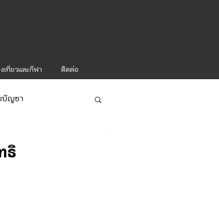
งเที่ยวและกีฬา
ติดต่อ
ับบัญชา
ารท่องเที่ยว-1
ทธิ
ะคำสั่ง ทท.2