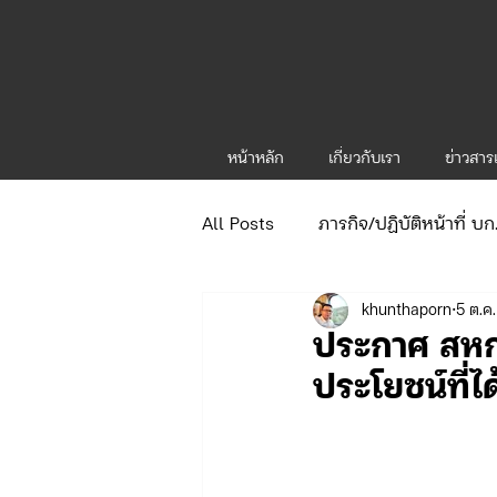
หน้าหลัก
เกี่ยวกับเรา
ข่าวสา
All Posts
ภารกิจ/ปฏิบัติหน้าที่ บ
khunthaporn
5 ต.ค
ข่าวประกาศและคำสั่ง
ข่าวร
ประกาศ สหกร
ประโยชน์ที่ไ
จัดซื้อจัดจ้าง/แผน/ตัวชี้วัด ทท.1
ภารกิจ/กิจกรรมผู้บังคับบัญชา ทท