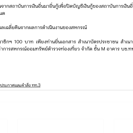
นด
บเงินปันผลเฉลี่ยคืนจากผลการดำเนินงานของสหกรณ์
ทำการสหกรณ์ออมทรัพย์ตำรวจท่องเที่ยว จำกัด ชั้น M อาคาร บช.ท
วประกาศและคำสั่ง ทท.3