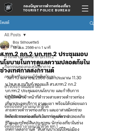
กองบัญชาการตำรวจท่องเที่ยว
TOURIST POLICE BUREAU
โพสต์
All Posts
Boy SilhouetteS
All Posts
18 เม.ย. 2566
ยาว 1 นาที
ส.ทท.2 กก.2 บก.ทท.2 ประชุมมอบ
ภารกิจ/ปฏิบัติหน้าที่ บก.ทท.2
นโยบายในการดูแลความปลอดภัยใน
กิจกรรมของกองบัญชาการ
ช่วงเทศกาลสงกรานต์
ภารกิจ/กิจกรรมผู้บังคับบัญชา
 วันที่ 13 เมษายน 2566 (เวลาประมาณ 11.30 
น.)พ.ต.ต.ธนวินท์ พวงมะลิ สว.ส.ทท.2 กก.2 
ข่าวประกาศและคำสั่ง
บก.ทท.2 ประชุมมอบนโยบาย และกำชับการ
ข่าวรับสมัคร
ปฏิบัติหน้าเจ้าหน้าที่ตำรวจสายตรวจตำรวจท่อง
เที่ยวประจุดบริการ จว.พะเยา พร้อมได้ปล่อยแถว
จัดซื้อจัดจ้าง/แผน/ตัวชี้วัด
สายตรวจตำรวจท่องเที่ยว และอาสาสมัครช่วย
กิจกรรมของกองบังคับการท่องเที่ยว-1
เหลือตำรวจท่องเที่ยว ในการดูแลความปลอดภัย 
ชีวิตและทรัพย์สินประชาชน นักท่องเที่ยวในช่วง
จัดซื้อจัดจ้าง/แผน/ตัวชี้วัด ทท.1
เทศกาลสงกรานต์ "สืบสานป๋าเวณีปีใหม่เมือง