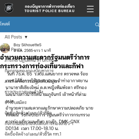
กองบัญชาการตำรวจท่องเที่ยว
TOURIST POLICE BUREAU
โพสต์
All Posts
Boy SilhouetteS
All Posts
8 ธ.ค. 2565
ยาว 1 นาที
อำนวยความสะดวกรัฐมนตรีว่าการ
ภารกิจ/ปฏิบัติหน้าที่ บก.ทท.2
กระทรวงการท่องเที่ยวและกีฬา
กิจกรรมของกองบัญชาการ
 วันที่ 7ธ.ค. 65  ร.ต.อ.แสนยากร ตรวจพล ร้อย
เวรฯ ได้สั่งการให้จุดตรวจประจำท่าอากาศยาน
ภารกิจ/กิจกรรมผู้บังคับบัญชา
นานาชาติเชียงใหม่ ด.ต.หญิงพิมพ์รดา ศรีทอง 
ข่าวประกาศและคำสั่ง
และนางสาวนารีรัตน์ ชมภูจันทร์ เจ้าหน้าที่ล่าม
แปล
ข่าวรับสมัคร
อำนวยความสะดวกและรักษาความปลอดภัย นาย
จัดซื้อจัดจ้าง/แผน/ตัวชี้วัด
พิพัฒน์  รัชกิจประการ รัฐมนตรีว่าการกระทรวง
การท่องเที่ยวและกีฬา ขาเข้า  DMK-CNX  
กิจกรรมของกองบังคับการท่องเที่ยว-1
DD134  เวลา 17.00-18.10 น.
จัดซื้อจัดจ้าง/แผน/ตัวชี้วัด ทท.1