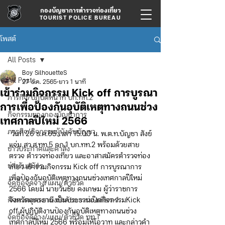
กองบัญชาการตำรวจท่องเที่ยว
TOURIST POLICE BUREAU
โพสต์
All Posts
Boy SilhouetteS
All Posts
27 ธ.ค. 2565
ยาว 1 นาที
เข้าร่วมกิจกรรม Kick off การบูรณา
ภารกิจ/ปฏิบัติหน้าที่ บก.ทท.2
การเพื่อป้องกันอุบัติเหตุทางถนนช่วง
กิจกรรมของกองบัญชาการ
เทศกาลปีใหม่ 2566
ภารกิจ/กิจกรรมผู้บังคับบัญชา
 วันที่ 26 ธ.ค.65 เวลา 15.00 น. พ.ต.ท.บัญชา สังข์
แจ่ม สว.ส.ทท.5 กก.1 บก.ทท.2 พร้อมด้วยสาย
ข่าวประกาศและคำสั่ง
ตรวจ ตำรวจท่องเที่ยว และอาสาสมัครตำรวจท่อง
ข่าวรับสมัคร
เที่ยว เข้าร่วมกิจกรรม Kick off การบูรณาการ
เพื่อป้องกันอุบัติเหตุทางถนนช่วงเทศกาลปีใหม่ 
จัดซื้อจัดจ้าง/แผน/ตัวชี้วัด
2566 โดยมี นายวันชัย คงเกษม ผู้ว่าราชการ
กิจกรรมของกองบังคับการท่องเที่ยว-1
จังหวัดอุดรธานี เป็นประธานเปิดกิจกรรมKick 
off ผู้ปฏิบัติงานป้องกันอุบัติเหตุทางถนนช่วง
จัดซื้อจัดจ้าง/แผน/ตัวชี้วัด ทท.1
เทศกาลปีใหม่ 2566 พร้อมให้โอวาท และกล่าวคำ