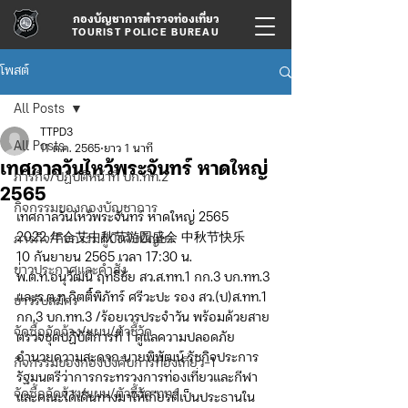
กองบัญชาการตำรวจท่องเที่ยว
TOURIST POLICE BUREAU
โพสต์
All Posts
TTPD3
All Posts
11 ต.ค. 2565
ยาว 1 นาที
เทศกาลวันไหว้พระจันทร์ หาดใหญ่
ภารกิจ/ปฏิบัติหน้าที่ บก.ทท.2
2565
กิจกรรมของกองบัญชาการ
เทศกาลวันไหว้พระจันทร์ หาดใหญ่ 2565 
2022 年合艾中秋节游园盛会 中秋节快乐
ภารกิจ/กิจกรรมผู้บังคับบัญชา
10 กันยายน 2565 เวลา 17:30 น. 
ข่าวประกาศและคำสั่ง
พ.ต.ท.อนุวัฒน์ ฤทธิชัย สว.ส.ทท.1 กก.3 บก.ทท.3
และร.ต.ท.กิตติ์พิภัทร์ ศรีวะปะ รอง สว.(ป)ส.ทท.1 
ข่าวรับสมัคร
กก.3 บก.ทท.3 /ร้อยเวรประจำวัน พร้อมด้วยสาย
จัดซื้อจัดจ้าง/แผน/ตัวชี้วัด
ตรวจชุดปฏิบัติการที่ 1 ดูแลความปลอดภัย 
อำนวยความสะดวก นายพิพัฒน์ รัชกิจประการ 
กิจกรรมของกองบังคับการท่องเที่ยว-1
รัฐมนตรีว่าการกระทรวงการท่องเที่ยวและกีฬา
จัดซื้อจัดจ้าง/แผน/ตัวชี้วัด ทท.1
และคณะได้เดินทางมาให้เกียรติเป็นประธานใน