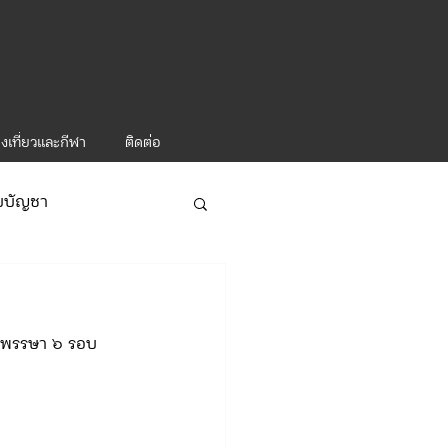
งเที่ยวและกีฬา
ติดต่อ
ับบัญชา
ารท่องเที่ยว-1
นมพรรษา ๖ รอบ 
ะคำสั่ง ทท.2