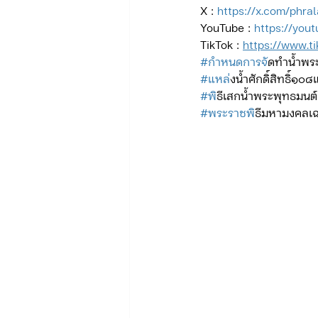
X : 
https://x.com/phra
YouTube : 
https://you
TikTok : 
https://www.t
ข่าวรับสมัคร ทท.2
จัดซื้อจั
#กำหนดการจ
ัดทำน้ำพระ
#แหล
่งน้ำศักดิ์สิทธิ์๑๐๘
#พ
ิธีเสกน้ำพระพุทธมนต์ศั
กิจกรรมของกองบังคับการท่องเที่
#พระราชพ
ิธีมหามงคล
จัดซื้อจัดจ้าง/แผน/ตัวชี้วัด ทท.3
ข่าวประกาศและคำสั่ง บก.อก.
ภารกิจ/การปฏิบัติหน้าที่ บก.ทท.1