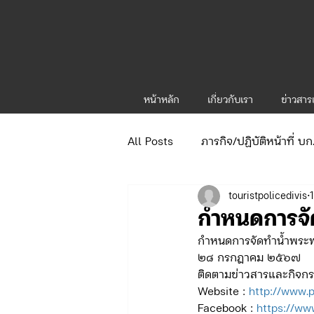
หน้าหลัก
เกี่ยวกับเรา
ข่าวสา
All Posts
ภารกิจ/ปฏิบัติหน้าที่ บ
touristpolicedivis
ข่าวประกาศและคำสั่ง
ข่าวร
กำหนดการจัด
กำหนดการจัดทำน้ำพระพุ
จัดซื้อจัดจ้าง/แผน/ตัวชี้วัด ทท.1
๒๘ กรกฎาคม ๒๕๖๗
ติดตามข่าวสารและกิจกรร
Website : 
http://www.p
Facebook : 
https://ww
ภารกิจ/กิจกรรมผู้บังคับบัญชา ทท