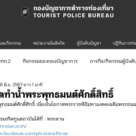
กองบัญชาการตำรวจท่องเที่ยว
TOURIST POLICE BUREAU
รและกิจกรรม
หน่วยงานในสังกัด
ผู้บังคับบัญชา
ปฎิทินการท่อ
ก.ทท.2
กิจกรรมของกองบัญชาการ
ภารกิจ/กิจกรรมผู้บังค
18 มิ.ย. 2567
ยาว 1 นาที
ับสมัคร
จัดซื้อจัดจ้าง/แผน/ตัวชี้วัด
กิจกรรมของกองบังคับก
ทำน้ำพระพุทธมนต์ศักดิ์สิทธิ์
ทธมนต์ศักดิ์สิทธิ์ เนื่องในโอกาสพระราชพิธีมหามงคลเฉลิมพระช
ข่าวประกาศและคำสั่ง ทท.1
ข่าวรับสมัคร ทท.1
มเทิดทูนสถาบันได้ที่ : พระลาน
hralan.in.th/
w.facebook.com/phralanofficial
.2
กิจกรรมของกองบังคับการท่องเที่ยว-2
ข่าวประกาศแล