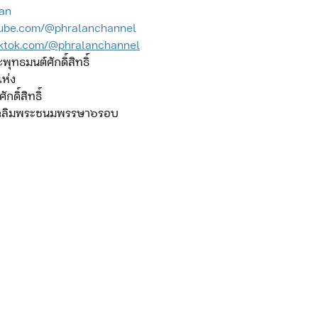
lan
tube.com/@phralanchannel
iktok.com/@phralanchannel
ดจ้าง/แผน/ตัวชี้วัด ทท.2
ภารกิจ/กิจกรรมผู้บังคับบัญชา ทท.3
พุทธมนต์ศักดิ์สิทธิ์
แห่ง
กดิ์สิทธิ์
ยว 3
ข่าวประกาศและคำสั่ง ทท.3
ข่าวรับสมัคร ทท.3
เฉลิมพระชนมพรรษา๖รอบ
กิจกรรมของ บก.อก.
ภารกิจ/กิจกรรมผู้บังคับบัญชา บก.อก
ข่าวรับสมัคร บก.อก.
จัดซื้อจัดจ้าง/แผน/ตัวชี้วัด บก.อก.
E-learning