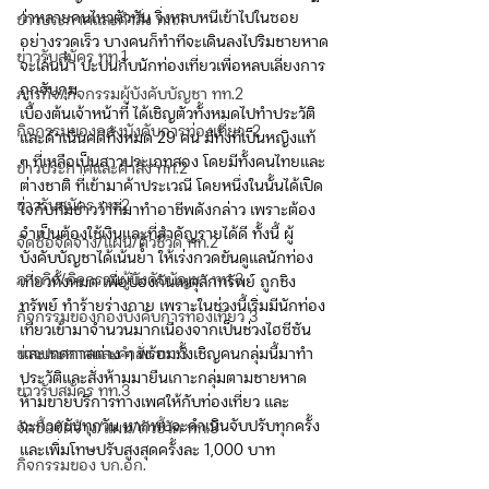
ว่าหลายคนไหวตัวทัน วิ่งหลบหนีเข้าไปในซอย
ข่าวประกาศและคำสั่ง ทท.1
อย่างรวดเร็ว บางคนก็ทำทีจะเดินลงไปริมชายหาด
ข่าวรับสมัคร ทท.1
จะเล่นน้ำ ปะปนกับนักท่องเที่ยวเพื่อหลบเลี่ยงการ
ถูกจับกุม  
ภารกิจ/กิจกรรมผู้บังคับบัญชา ทท.2
เบื้องต้นเจ้าหน้าที่ ได้เชิญตัวทั้งหมดไปทำประวัติ 
กิจกรรมของกองบังคับการท่องเที่ยว-2
และดำเนินคดีทั้งหมด 29 คน มีทั้งที่เป็นหญิงแท้ 
ๆ ที่เหลือเป็นสาวประเภทสอง โดยมีทั้งคนไทยและ
ข่าวประกาศและคำสั่ง ทท.2
ต่างชาติ ที่เข้ามาค้าประเวณี โดยหนึ่งในนั้นได้เปิด
ข่าวรับสมัคร ทท.2
ใจกับทีมข่าวว่าที่มาทำอาชีพดังกล่าว เพราะต้อง
จำเป็นต้องใช้เงินและที่สำคัญรายได้ดี ทั้งนี้ ผู้
จัดซื้อจัดจ้าง/แผน/ตัวชี้วัด ทท.2
บังคับบัญชาได้เน้นย้ำ ให้เร่งกวดขันดูแลนักท่อง
ภารกิจ/กิจกรรมผู้บังคับบัญชา ทท.3
เที่ยวทั้งหมด เพื่อป้องกันเหตุลักทรัพย์ ถูกชิง
ทรัพย์ ทำร้ายร่างกาย เพราะในช่วงนี้เริ่มมีนักท่อง
กิจกรรมของกองบังคับการท่องเที่ยว 3
เที่ยวเข้ามาจำนวนมากเนื่องจากเป็นช่วงไฮซีซัน 
ข่าวประกาศและคำสั่ง ทท.3
และเทศกาลต่าง ๆ พร้อมทั้งเชิญคนกลุ่มนี้มาทำ
ประวัติและสั่งห้ามมายืนเกาะกลุ่มตามชายหาด 
ข่าวรับสมัคร ทท.3
ห้ามขายบริการทางเพศให้กับท่องเที่ยว และ
จะกวดขันทุกวัน หากพบจะดำเนินจับปรับทุกครั้ง 
จัดซื้อจัดจ้าง/แผน/ตัวชี้วัด ทท.3
และเพิ่มโทษปรับสูงสุดครั้งละ 1,000 บาท
กิจกรรมของ บก.อก.