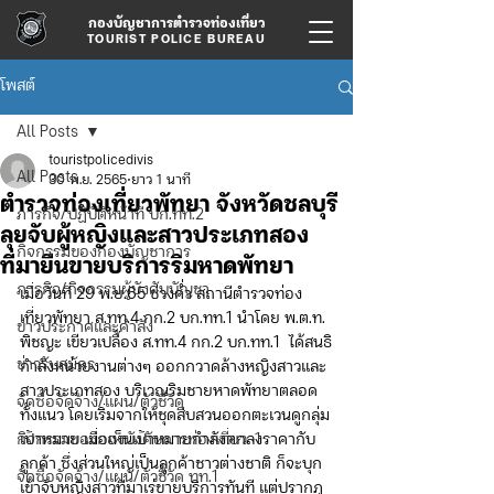
กองบัญชาการตำรวจท่องเที่ยว
TOURIST POLICE BUREAU
โพสต์
All Posts
touristpolicedivis
All Posts
30 พ.ย. 2565
ยาว 1 นาที
ตำรวจท่องเที่ยวพัทยา จังหวัดชลบุรี
ภารกิจ/ปฏิบัติหน้าที่ บก.ทท.2
ลุยจับผู้หญิงและสาวประเภทสอง
กิจกรรมของกองบัญชาการ
ที่มายืนขายบริการริมหาดพัทยา
ภารกิจ/กิจกรรมผู้บังคับบัญชา
เมื่อวันที่ 29 พ.ย.65 ช่วงค่ำ สถานีตำรวจท่อง
เที่ยวพัทยา ส.ทท.4 กก.2 บก.ทท.1 นำโดย พ.ต.ท. 
ข่าวประกาศและคำสั่ง
พิชญะ เขียวเปลื้อง ส.ทท.4 กก.2 บก.ทท.1  ได้สนธิ
ข่าวรับสมัคร
กำลังหน่วยงานต่างๆ ออกกวาดล้างหญิงสาวและ
สาวประเภทสอง บริเวณริมชายหาดพัทยาตลอด
จัดซื้อจัดจ้าง/แผน/ตัวชี้วัด
ทั้งแนว โดยเริ่มจากให้ชุดสืบสวนออกตะเวนดูกลุ่ม
กิจกรรมของกองบังคับการท่องเที่ยว-1
เป้าหมาย เมื่อเห็นเป้าหมายกำลังตกลงราคากับ
ลูกค้า ซึ่งส่วนใหญ่เป็นลูกค้าชาวต่างชาติ ก็จะบุก
จัดซื้อจัดจ้าง/แผน/ตัวชี้วัด ทท.1
เข้าจับหญิงสาวที่มาเร่ขายบริการทันที แต่ปรากฎ