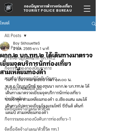
กองบัญชาการตำรวจท่องเที่ยว
TOURIST POLICE BUREAU
โพสต์
All Posts
Boy SilhouetteS
All Posts
2 ธ.ค. 2565
ยาว 1 นาที
ผกก.๒ บก.ทท.๒ ได้เดินทางมาตรวจ
ภารกิจ/ปฏิบัติหน้าที่ บก.ทท.2
เยี่ยมจุดบริการนักท่องเที่ยว
กิจกรรมของกองบัญชาการ
สามเหลี่ยมทองคำ
ภารกิจ/กิจกรรมผู้บังคับบัญชา
วันที่ ๑ ธันวาคม ๒๕๖๕ เวลา ๑๓.๐๐ น.  
พ.ต.อ.ปัญญณิชช์ ทองขุนนา ผกก.๒ บก.ทท.๒ ได้
ข่าวประกาศและคำสั่ง
เดินทางมาตรวจเยี่ยมจุดบริการนักท่องเที่ยว
ข่าวรับสมัคร
ประจำจุด สามเหลี่ยมทองคำ อ.เชียงแสน และได้
เดินทางไปตรวจเยี่ยมโรงแรมโฟร์ ซีซั่นส์ เต้นท์ 
จัดซื้อจัดจ้าง/แผน/ตัวชี้วัด
แคมป์ สามเหลี่ยมทองคำ
กิจกรรมของกองบังคับการท่องเที่ยว-1
จัดซื้อจัดจ้าง/แผน/ตัวชี้วัด ทท.1