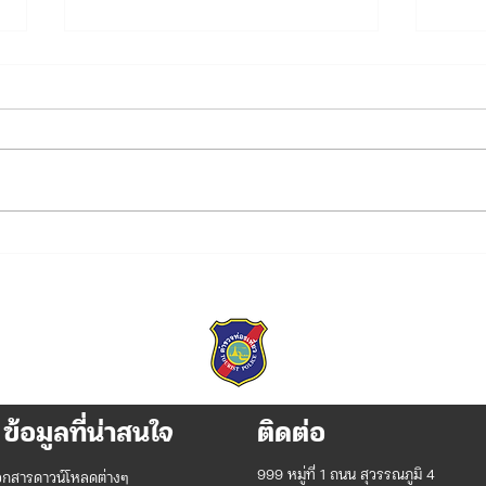
บก.ทท.2 ร่วมพิธี
บก.ท
เฉลิมพระเกียรติพระบาทสมเด็จ
กับพ
พระเจ้าอยู่หัว เนื่องในโอกาสวัน
ข่าว
เฉลิมพระชนมพรรษา 28
กรกฎาคม 2569
ข้อมูลที่น่าสนใจ
ติดต่อ
999 หมู่ที่ 1 ถนน สุวรรณภูมิ 4
อกสารดาวน์โหลดต่างๆ