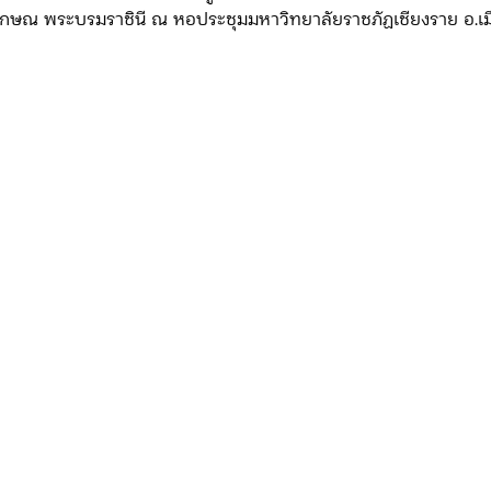
ลลักษณ พระบรมราชินี ณ หอประชุมมหาวิทยาลัยราชภัฏเชียงราย อ.เม
ดจ้าง/แผน/ตัวชี้วัด ทท.2
ภารกิจ/กิจกรรมผู้บังคับบัญชา ทท.3
ยว 3
ข่าวประกาศและคำสั่ง ทท.3
ข่าวรับสมัคร ทท.3
กิจกรรมของ บก.อก.
ภารกิจ/กิจกรรมผู้บังคับบัญชา บก.อก
ข่าวรับสมัคร บก.อก.
จัดซื้อจัดจ้าง/แผน/ตัวชี้วัด บก.อก.
E-learning