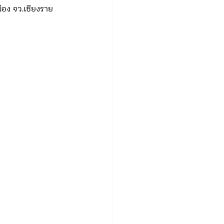
ือง จว.เชียงราย
.