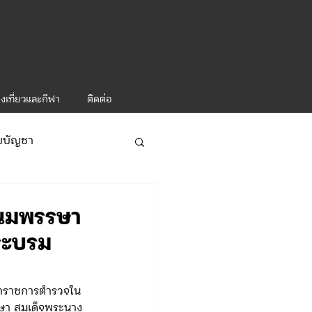
งเที่ยวและกีฬา
ติดต่อ
ับบัญชา
ารท่องเที่ยว-1
ชนมพรรษา
พระบรม
ข้าราชการตำรวจใน
ษา สมเด็จพระนาง
ะคำสั่ง ทท.2