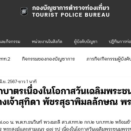
กองบัญชาการตำรวจท่องเที่ยว
TOURIST POLICE BUREAU
รและกิจกรรม
หน่วยงานในสังกัด
ผู้บังคับบัญชา
ปฎิทินการท่อ
ก.ทท.2
กิจกรรมของกองบัญชาการ
ภารกิจ/กิจกรรมผู้บังค
มิ.ย. 2567
ยาว 1 นาที
ับสมัคร
จัดซื้อจัดจ้าง/แผน/ตัวชี้วัด
กิจกรรมของกองบังคับก
ักบาตรเนื่องในโอกาสวันเฉลิมพระ
งเจ้าสุทิดา พัชรสุธาพิมลลักษณ 
ข่าวประกาศและคำสั่ง ทท.1
ข่าวรับสมัคร ทท.1
 ๐๗.๐๐ น. พ.ต.ท.ธนวินท์ พวงมะลิ สว.ส.ทท.๒ กก.๒ บก.ทท.๒ พร้อม
.2
ตร พระสงฆ์และสามเณร ๔๗ รูป เนื่องในโอกาสวันเฉลิมพระชนมพรร
กิจกรรมของกองบังคับการท่องเที่ยว-2
ข่าวประกาศแล