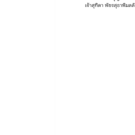
เจ้าสุทิดา พัชรสุธาพิม
ข่าวรับสมัคร ทท.2
จัดซื้อจั
กิจกรรมของกองบังคับการท่องเที่
จัดซื้อจัดจ้าง/แผน/ตัวชี้วัด ทท.3
ข่าวประกาศและคำสั่ง บก.อก.
ภารกิจ/การปฏิบัติหน้าที่ บก.ทท.1