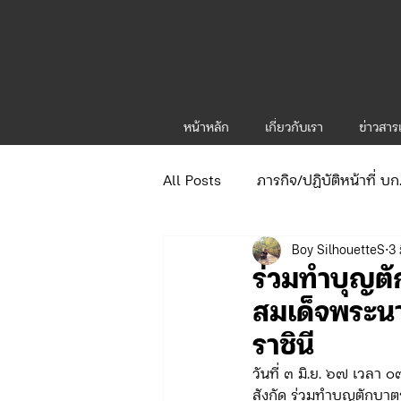
หน้าหลัก
เกี่ยวกับเรา
ข่าวสา
All Posts
ภารกิจ/ปฏิบัติหน้าที่ บ
Boy SilhouetteS
3 
ข่าวประกาศและคำสั่ง
ข่าวร
ร่วมทำบุญต
สมเด็จพระนา
จัดซื้อจัดจ้าง/แผน/ตัวชี้วัด ทท.1
ราชินี
วั
นที่ ๓ มิ.ย. ๖๗ เวลา
ภารกิจ/กิจกรรมผู้บังคับบัญชา ทท
สังกัด ร่วมทำบุญตักบา