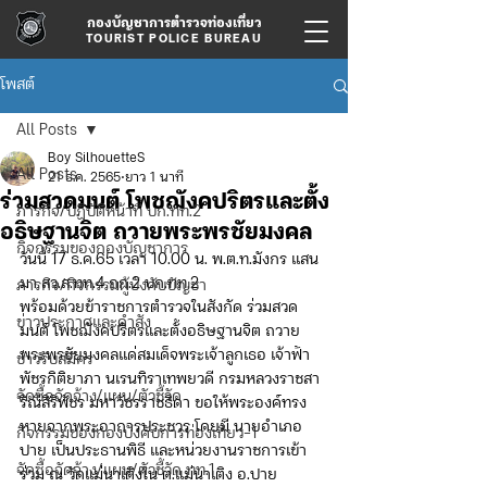
กองบัญชาการตำรวจท่องเที่ยว
TOURIST POLICE BUREAU
โพสต์
All Posts
Boy SilhouetteS
All Posts
21 ธ.ค. 2565
ยาว 1 นาที
ร่วมสวดมนต์ โพชฌังคปริตรและตั้ง
ภารกิจ/ปฏิบัติหน้าที่ บก.ทท.2
อธิษฐานจิต ถวายพระพรชัยมงคล
กิจกรรมของกองบัญชาการ
วันนี้ 17 ธ.ค.65 เวลา 10.00 น. พ.ต.ท.มังกร แสน
มา สว.ส.ทท.4 กก.2 บก.ทท.2 
ภารกิจ/กิจกรรมผู้บังคับบัญชา
พร้อมด้วยข้าราชการตำรวจในสังกัด ร่วมสวด
ข่าวประกาศและคำสั่ง
มนต์ โพชฌังคปริตรและตั้งอธิษฐานจิต ถวาย
พระพรชัยมงคลแด่สมเด็จพระเจ้าลูกเธอ เจ้าฟ้า
ข่าวรับสมัคร
พัชรกิติยาภา นเรนทิราเทพยวดี กรมหลวงราชสา
จัดซื้อจัดจ้าง/แผน/ตัวชี้วัด
ริณีสิริพัชร มหาวัชรราชธิดา ขอให้พระองค์ทรง
หายจากพระอาการประชวร โดยมี นายอำเภอ
กิจกรรมของกองบังคับการท่องเที่ยว-1
ปาย เป็นประธานพิธี และหน่วยงานราชการเข้า
จัดซื้อจัดจ้าง/แผน/ตัวชี้วัด ทท.1
ร่วม ณ วัดแม่นาเติงใน ต.แม่นาเติง อ.ปาย 