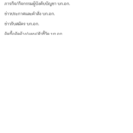
ภารกิจ/กิจกรรมผู้บังคับบัญชา บก.อก.
ข่าวประกาศและคำสั่ง บก.อก.
ข่าวรับสมัคร บก.อก.
จัดซื้อจัดจ้าง/แผน/ตัวชี้วัด บก.อก.
ภารกิจ/การปฏิบัติหน้าที่ บก.ทท.1
E-learning
ความคิดเห็น
เขียนความคิดเห็น…
บก.ทท.2 ร่วมพิธี
บก.ทท.2 เผยแพร่
เฉลิมพระเกียรติพระบาท
เกี่ยวกับพระราชบ