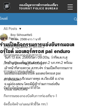
กองบัญชาการตำรวจท่องเที่ยว
TOURIST POLICE BUREAU
โพสต์
All Posts
Boy SilhouetteS
All Posts
16 ส.ค. 2566
ยาว 1 นาที
ร่วมเปิดกิจกรรมการแข่งขันรถมอเต
ภารกิจ/ปฏิบัติหน้าที่ บก.ทท.2
อร์ไซด์ มอเตอร์ครอส pai enduro
กิจกรรมของกองบัญชาการ
วันที่ 13 ส.ค. 2566เวลา 09.00น. ว่าที่พ.ต.ท.สุ
วิทย์ บุญยะเพ็ญ สว.ส.ทท.4 กก.2 บก.ทท.2 พร้อม
ภารกิจ/กิจกรรมผู้บังคับบัญชา
เจ้าหน้าที่สายตรวจ ส.ทท.4ฯ ร่วมเปิดกิจกรรมการ
ข่าวประกาศและคำสั่ง
แข่งขันรถมอเตอร์ไซด์ มอเตอร์ครอส pai 
enduro ณ บริเวณกาดพุธ ต.เวียงใต้ อ.ปาย 
ข่าวรับสมัคร
จ.แม่ฮ่องสอน โดยมีผู้เข้าร่วมการแข่งขัน
จัดซื้อจัดจ้าง/แผน/ตัวชี้วัด
ประมาณ400คน
กิจกรรมของกองบังคับการท่องเที่ยว-1
จัดซื้อจัดจ้าง/แผน/ตัวชี้วัด ทท.1