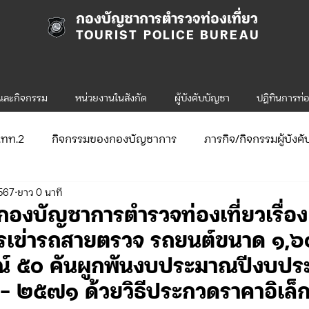
กองบัญชาการตำรวจท่องเที่ยว
TOURIST POLICE BUREAU
รและกิจกรรม
หน่วยงานในสังกัด
ผู้บังคับบัญชา
ปฎิทินการท่อ
ก.ทท.2
กิจกรรมของกองบัญชาการ
ภารกิจ/กิจกรรมผู้บังค
2567
ยาว 0 นาที
ับสมัคร
จัดซื้อจัดจ้าง/แผน/ตัวชี้วัด
กิจกรรมของกองบังคับก
กองบัญชาการตำรวจท่องเที่ยวเรื่อ
เข่ารถสายตรวจ รถยนต์ขนาด ๑,๖๐
ข่าวประกาศและคำสั่ง ทท.1
ข่าวรับสมัคร ทท.1
ณ์ ๕๐ คันผูกพันงบประมาณปีงบป
 ๒๕๗๑ ด้วยวิธีประกวดราคาอิเล็ก
.2
กิจกรรมของกองบังคับการท่องเที่ยว-2
ข่าวประกาศแล