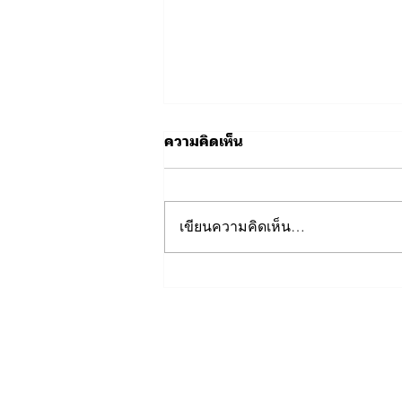
ความคิดเห็น
เขียนความคิดเห็น…
ขอเชิญนักศึกษาฝึกงานและ
เยาวชนที่ผ่านการอบรมกับ
ตำรวจท่องเที่ยว ร่วมเป็นส่วน
หนึ่งในการสร้างสรรค์สื่อ
ประชาสัมพันธ์การท่องเที่ยว
ไทย ผ่านการประกวดคลิปวิดีโอ
สั้นบน TikTok