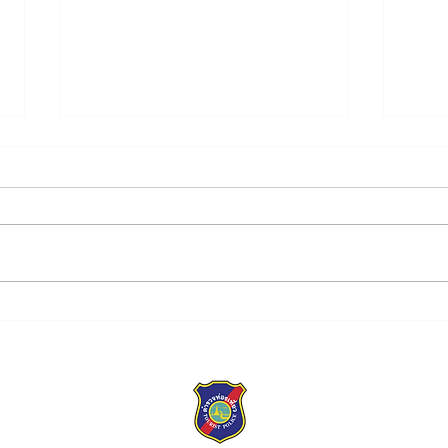
เรื่อง ประกาศผู้ชนะการเสนอ
ผู้บั
ราคาจัดจ้างโครงการบูรณาการ
สำนั
ระบบบริการรับแจ้งเหตุนักท่อง
ประ
เที่ยว ๑๑๕๕ และศูนย์ประสาน
พุทธ
งานการแก้ไขปัญหานักท่อง
ปรับ
เที่ยวแบบรวมศูนย์ ประจำ
ปีงบประมาณ พ.ศ. ๒๕๖๖๙