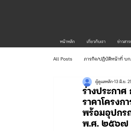
หน้าหลัก
เกี่ยวกับเรา
ข่าวสา
All Posts
ภารกิจ/ปฏิบัติหน้าที่ บ
ผู้ดูแลหลัก
13 มิ.ย. 
ข่าวประกาศและคำสั่ง
ข่าวร
ร่างประกาศ 
ราคาโครงการ
จัดซื้อจัดจ้าง/แผน/ตัวชี้วัด ทท.1
พร้อมอุปกร
พ.ศ. ๒๕๖๗ -
ภารกิจ/กิจกรรมผู้บังคับบัญชา ทท