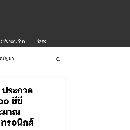
งเที่ยวและกีฬา
ติดต่อ
ับบัญชา
ารท่องเที่ยว-1
ง ประกวด
๐ ขีขี
ระมาณ
ทรอนิกส์
ะคำสั่ง ทท.2