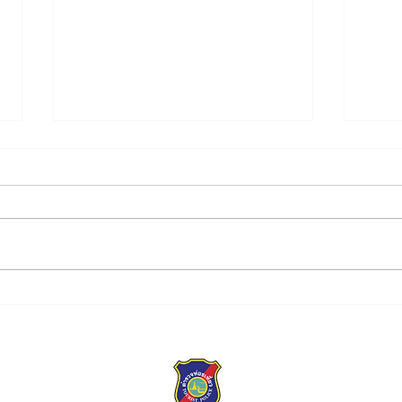
บก.ทท.2 ร่วมพิธี
บก.ท
เฉลิมพระเกียรติพระบาทสมเด็จ
กับพ
พระเจ้าอยู่หัว เนื่องในโอกาสวัน
ข่าว
เฉลิมพระชนมพรรษา 28
กรกฎาคม 2569