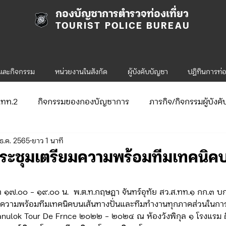
กองบัญชาการตำรวจท่องเที่ยว
TOURIST POLICE BUREAU
รและกิจกรรม
หน่วยงานในสังกัด
ผู้บังคับบัญชา
ปฎิทินการท่อ
ก.ทท.2
กิจกรรมของกองบัญชาการ
ภารกิจ/กิจกรรมผู้บังค
ธ.ค. 2565
ยาว 1 นาที
ับสมัคร
จัดซื้อจัดจ้าง/แผน/ตัวชี้วัด
กิจกรรมของกองบังคับก
ประชุมเตรียมความพร้อมทีมเทคนิค
ข่าวประกาศและคำสั่ง ทท.1
ข่าวรับสมัคร ทท.1
ลา ๑๗.๐๐ - ๑๙.๐๐ น.  พ.ต.ท.กฤษฎา จันทร์อุทัย สว.ส.ทท.๑ กก.๓ บ
ยมความพร้อมทีมเทคนิคบนเส้นทางปั่นและทีมทำงานทุกภาคส่วนในการแ
anulok Tour De Frnce ๒๐๒๒ - ๒๐๒๔ ณ ห้องวังพิกุล ๑ โรงแรม ดิ 
.2
กิจกรรมของกองบังคับการท่องเที่ยว-2
ข่าวประกาศแล