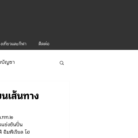
งเที่ยวและกีฬา
ติดต่อ
ับบัญชา
ารท่องเที่ยว-1
บนเส้นทาง
ก.ทท.๒
ข่งขันปั่น
อิมพิเรียล โฮ
ะคำสั่ง ทท.2