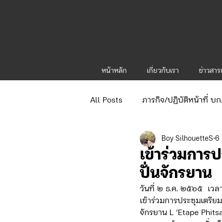
หน้าหลัก
เกี่ยวกับเรา
ข่าวสา
All Posts
ภารกิจ/ปฏิบัติหน้าที่ บ
Boy SilhouetteS
6 
ข่าวประกาศและคำสั่ง
ข่าวร
เข้าร่วมการ
ปั่นจักรยาน
จัดซื้อจัดจ้าง/แผน/ตัวชี้วัด ทท.1
วันที่ ๒ ธ.ค. ๒๕๖๕  เว
เข้าร่วมการประชุมเตรี
จักรยาน L ‘Etape Phits
ภารกิจ/กิจกรรมผู้บังคับบัญชา ทท