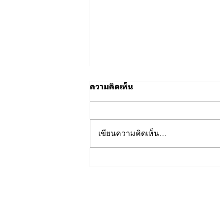
ความคิดเห็น
เขียนความคิดเห็น…
เนื่องในโอกาสวันเฉลิม
พระชนมพรรษา พระบาท
สมเด็จพระเจ้าอยู่หัว 28
กรกฎาคม 2569