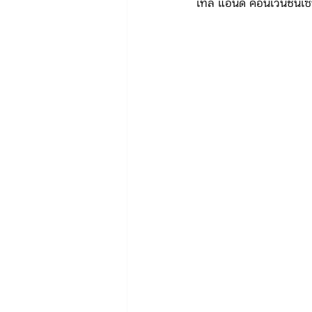
เทล แอนด์ คอนเวนชั่นเซ
ข่าวรับสมัคร ทท.2
จัดซื้อจั
กิจกรรมของกองบังคับการท่องเที่
จัดซื้อจัดจ้าง/แผน/ตัวชี้วัด ทท.3
ข่าวประกาศและคำสั่ง บก.อก.
ภารกิจ/การปฏิบัติหน้าที่ บก.ทท.1