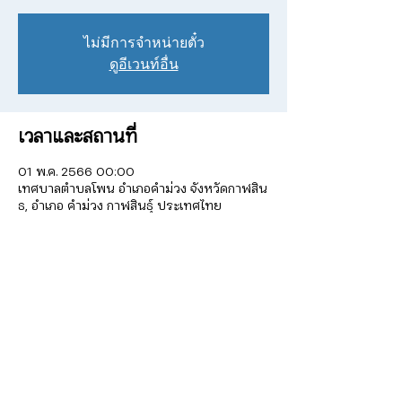
ไม่มีการจำหน่ายตั๋ว
ดูอีเวนท์อื่น
เวลาและสถานที่
01 พ.ค. 2566 00:00
เทศบาลตำบลโพน อำเภอคำม่วง จังหวัดกาฬสิน
ธ, อำเภอ คำม่วง กาฬสินธุ์ ประเทศไทย
เกี่ยวกับอีเวนท์
รายละเอียดเพิ่มเติม 
https://www.thailandfestival.org/content/
4150