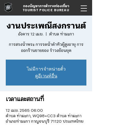
กองบัญชาการตำรวจท่องเที่ยว
TOURIST POLICE BUREAU
งานประเพณีสงกรานต์
อังคาร 12 เม.ย.
  |  
ตำบล ท่ามะกา
การสรงน้ำพระ การรดน้ำดำหัวผู้สูงอายุ การ
ออกร้านขายของ รำวงย้อนยุค
ไม่มีการจำหน่ายตั๋ว
ดูอีเวนท์อื่น
เวลาและสถานที่
12 เม.ย. 2565 06:00
ตำบล ท่ามะกา, WQ98+CC3 ตำบล ท่ามะกา
อำเภอท่ามะกา กาญจนบุรี 71120 ประเทศไทย