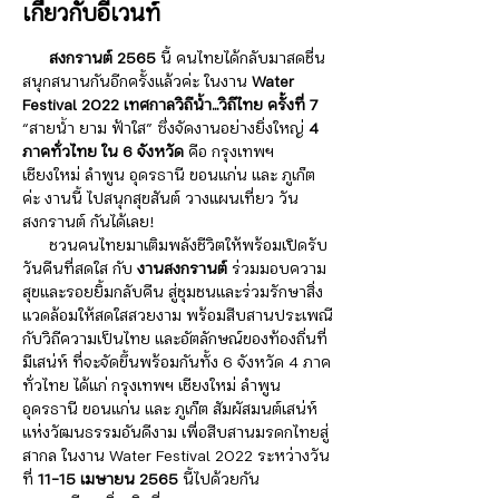
เกี่ยวกับอีเวนท์
      สงกรานต์ 2565
 นี้ คนไทยได้กลับมาสดชื่น 
สนุกสนานกันอีกครั้งแล้วค่ะ ในงาน 
Water 
Festival 2022
เทศกาลวิถีน้ำ...วิถีไทย ครั้งที่ 7
“สายน้ำ ยาม ฟ้าใส” ซึ่งจัดงานอย่างยิ่งใหญ่ 
4 
ภาคทั่วไทย ใน 6 จังหวัด 
คือ กรุงเทพฯ 
เชียงใหม่ ลำพูน อุดรธานี ขอนแก่น และ ภูเก็ต 
ค่ะ งานนี้ ไปสนุกสุขสันต์ วางแผนเที่ยว วัน
สงกรานต์ กันได้เลย!
      ชวนคนไทยมาเติมพลังชีวิตให้พร้อมเปิดรับ
วันคืนที่สดใส กับ
 งานสงกรานต์
 ร่วมมอบความ
สุขและรอยยิ้มกลับคืน สู่ชุมชนและร่วมรักษาสิ่ง
แวดล้อมให้สดใสสวยงาม พร้อมสืบสานประเพณี
กับวิถีความเป็นไทย และอัตลักษณ์ของท้องถิ่นที่
มีเสน่ห์ ที่จะจัดขึ้นพร้อมกันทั้ง 6 จังหวัด 4 ภาค
ทั่วไทย ได้แก่ กรุงเทพฯ เชียงใหม่ ลำพูน 
อุดรธานี ขอนแก่น และ ภูเก็ต สัมผัสมนต์เสน่ห์
แห่งวัฒนธรรมอันดีงาม เพื่อสืบสานมรดกไทยสู่
สากล ในงาน Water Festival 2022 ระหว่างวัน
ที่
 11-15 เมษายน 2565 
นี้ไปด้วยกัน