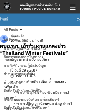
กองบัญชาการตำรวจท่องเที่ยว
TOURIST POLICE BUREAU
โพสต์
All Posts
ผู้ดูแลหลัก
All Posts
29 ต.ค. 2567
ยาว 1 นาที
ผบช.ทท. เข้าร่วมงานแถลงข่าว
ภารกิจ/ปฏิบัติหน้าที่ บก.ทท.2
“Thailand Winter Festivals”
กิจกรรมของกองบัญชาการ
กองบัญชาการตำรวจท่องเที่ยว
ภารกิจ/กิจกรรมผู้บังคับบัญชา
      🗓️ วันนี้ 29 ต.ค.67
ข่าวประกาศและคำสั่ง
      🕙  เวลา 09.00 น.
      🔸  พล.ต.ท.ศักย์ศิรา เผือกอ่ำ ผบช.ทท. 
ข่าวรับสมัคร
พร้อมด้วย
จัดซื้อจัดจ้าง/แผน/ตัวชี้วัด
         - พ.ต.อ.กรฤวิศวร์ ทองศรีวาณิช ผกก.1 
บก.ทท.1
กิจกรรมของกองบังคับการท่องเที่ยว-1
         - พ.ต.ท.ปฏิญญา เนียมหอม สวญ.ส.ทท.1 
จัดซื้อจัดจ้าง/แผน/ตัวชี้วัด ทท.1
กก.1 บก.ทท.1