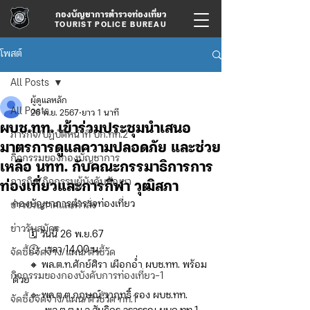
กองบัญชาการตำรวจท่องเที่ยว
TOURIST POLICE BUREAU
โพสต์
All Posts
ผู้ดูแลหลัก
All Posts
26 พ.ย. 2567
ยาว 1 นาที
ผบช.ทท. เข้าร่วมประชุมนำเสนอ
ภารกิจ/ปฏิบัติหน้าที่ บก.ทท.2
มาตรการดูแลความปลอดภัย และช่วย
กิจกรรมของกองบัญชาการ
เหลือ นทท. กับคณะกรรมาธิการการ
ภารกิจ/กิจกรรมผู้บังคับบัญชา
ท่องเที่ยวและการกีฬา วุฒิสภา
กองบัญชาการตำรวจท่องเที่ยว
ข่าวประกาศและคำสั่ง
ข่าวรับสมัคร
      🗓️ วันนี้ 26 พ.ย.67
      🕙  เวลา 14.00 น. 
จัดซื้อจัดจ้าง/แผน/ตัวชี้วัด
      🔸 พล.ต.ท.ศักย์ศิรา เผือกอ่ำ ผบช.ทท. พร้อม
กิจกรรมของกองบังคับการท่องเที่ยว-1
ด้วย
      🔹 พล.ต.ต.กฤษณ์ วาฤทธิ์ รอง ผบช.ทท.
จัดซื้อจัดจ้าง/แผน/ตัวชี้วัด ทท.1