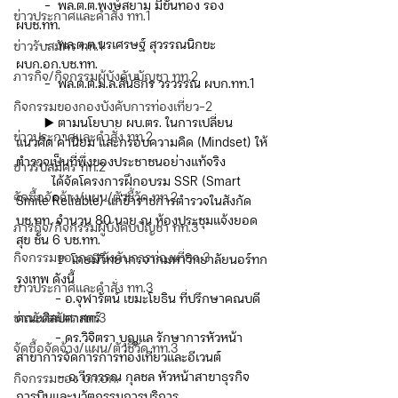
        -  พล.ต.ต.พงษ์สยาม มีขันทอง รอง 
ข่าวประกาศและคำสั่ง ทท.1
ผบช.ทท.
        -  พล.ต.ต.นรเศรษฐ์ สุวรรณนิกขะ 
ข่าวรับสมัคร ทท.1
ผบก.อก.บช.ทท.
ภารกิจ/กิจกรรมผู้บังคับบัญชา ทท.2
        -  พล.ต.ต.ม.ล.สันธิกร วรวรรณ ผบก.ทท.1
กิจกรรมของกองบังคับการท่องเที่ยว-2
        ▶️ ตามนโยบาย ผบ.ตร. ในการเปลี่ยน
ข่าวประกาศและคำสั่ง ทท.2
แนวคิด ค่านิยม และกรอบความคิด (Mindset) ให้
ตำรวจเป็นที่พึ่งของประชาชนอย่างแท้จริง
ข่าวรับสมัคร ทท.2
          ได้จัดโครงการฝึกอบรม SSR (Smart 
จัดซื้อจัดจ้าง/แผน/ตัวชี้วัด ทท.2
Smile Reliable) แก่ข้าราชการตำรวจในสังกัด 
บช.ทท. จำนวน 80 นาย ณ ห้องประชุมแจ้งยอด
ภารกิจ/กิจกรรมผู้บังคับบัญชา ทท.3
สุข ชั้น 6 บช.ทท.
กิจกรรมของกองบังคับการท่องเที่ยว 3
           🚩 โดยมีวิทยากรจากมหาวิทยาลัยนอร์ทก
รุงเทพ ดังนี้
ข่าวประกาศและคำสั่ง ทท.3
           - อ.จุฬารัตน์ เขมะโยธิน ที่ปรึกษาคณบดี 
ข่าวรับสมัคร ทท.3
คณะศิลปศาสตร์
           - ดร.วิจิตรา บุญแล รักษาการหัวหน้า
จัดซื้อจัดจ้าง/แผน/ตัวชี้วัด ทท.3
สาขาการจัดการการท่องเที่ยวและอีเวนต์
            - อ.วีรวรรณ กุลชล หัวหน้าสาขาธุรกิจ
กิจกรรมของ บก.อก.
การบินและนวัตกรรมการบริการ