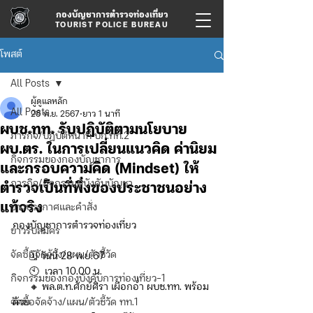
กองบัญชาการตำรวจท่องเที่ยว
TOURIST POLICE BUREAU
โพสต์
All Posts
ผู้ดูแลหลัก
All Posts
28 พ.ย. 2567
ยาว 1 นาที
ผบช.ทท. รับปฏิบัติตามนโยบาย
ภารกิจ/ปฏิบัติหน้าที่ บก.ทท.2
ผบ.ตร. ในการเปลี่ยนแนวคิด ค่านิยม
กิจกรรมของกองบัญชาการ
และกรอบความคิด (Mindset) ให้
ภารกิจ/กิจกรรมผู้บังคับบัญชา
ตำรวจเป็นที่พึ่งของประชาชนอย่าง
แท้จริง
ข่าวประกาศและคำสั่ง
กองบัญชาการตำรวจท่องเที่ยว
ข่าวรับสมัคร
จัดซื้อจัดจ้าง/แผน/ตัวชี้วัด
      🗓️ วันนี้ 28 พ.ย.67 
      🕙  เวลา 10.00 น. 
กิจกรรมของกองบังคับการท่องเที่ยว-1
      🔸 พล.ต.ท.ศักย์ศิรา เผือกอ่ำ ผบช.ทท. พร้อม
จัดซื้อจัดจ้าง/แผน/ตัวชี้วัด ทท.1
ด้วย 