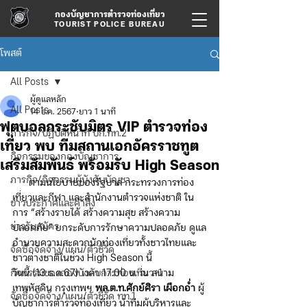
กองบัญชาการตำรวจท่องเที่ยว
TOURIST POLICE BUREAU
โพสต์
All Posts
ผู้ดูแลหลัก
All Posts
14 ธ.ค. 2567
ยาว 1 นาที
ฟุตบอลกระชับมิตร VIP ตำรวจท่อง
ภารกิจ/ปฏิบัติหน้าที่ บก.ทท.2
เที่ยว พบ ทีมสถานเอกอัครราชทูต
กิจกรรมของกองบัญชาการ
เสริมสัมพันธ์ พร้อมรับ High Season
ภารกิจ/กิจกรรมผู้บังคับบัญชา
​​      ตามนโยบายของรัฐบาล กระทรวงการท่อง
เที่ยวและกีฬา และสำนักงานตำรวจแห่งชาติ ใน
ข่าวประกาศและคำสั่ง
การ “สร้างรายได้ สร้างความสุข สร้างความ
ข่าวรับสมัคร
ปลอดภัย” ยกระดับการรักษาความปลอดภัย ดูแล
อำนวยความสะดวกนักท่องเที่ยวทั้งชาวไทยและ
จัดซื้อจัดจ้าง/แผน/ตัวชี้วัด
ชาวต่างชาติในช่วง High Season นี้
กิจกรรมของกองบังคับการท่องเที่ยว-1
วันนี้ (13 ธ.ค.67) เวลา 17.00 น. ณ สนาม
เทพหัสดิน กรุงเทพฯ 
พล.ต.ท.ศักย์ศิรา เผือกอ่ำ
 ผู้
จัดซื้อจัดจ้าง/แผน/ตัวชี้วัด ทท.1
บัญชาการตำรวจท่องเที่ยว นำทีมผู้บริหารและ