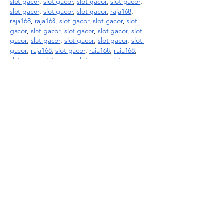
slot gacor
, 
slot gacor
, 
slot gacor
, 
slot gacor
, 
slot gacor
, 
slot gacor
, 
slot gacor
, 
raja168
, 
raja168
, 
raja168
, 
slot gacor
, 
slot gacor
, 
slot 
gacor
, 
slot gacor
, 
slot gacor
, 
slot gacor
, 
slot 
gacor
, 
slot gacor
, 
slot gacor
, 
slot gacor
, 
slot 
gacor
, 
raja168
, 
slot gacor
, 
raja168
, 
raja168
, 
slot gacor
, 
slot gacor
, 
slot gacor
, 
slot gacor
, 
slot gacor
, 
raja168
, 
raja168
, 
slot gacor
, 
raja168
, 
slot…
แสดงเพิ่มขึ้น
ถูกใจ
ตอบกลับ
el mafioso
28 ก.ย. 2568
toto slot
, 
toto slot
, 
toto slot
, 
toto slot
, 
toto 
slot
, 
raja168
, 
raja168
, 
raja168
, 
raja168
, 
raja168
, 
toto slot
, 
toto slot
, 
toto slot
, 
toto 
slot
, 
toto slot
, 
toto slot
, 
toto slot
, 
toto slot
, 
toto slot
, 
raja168
, 
raja168
, 
toto slot
, 
toto 
slot
, 
toto slot
, 
toto slot
,