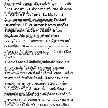
ข้าราชการตำรวจท่องเที่ยว แข่งขันฟุตบอลกระชับ
ข่าวประกาศและคำสั่ง ทท.1
มิตรระหว่างทีม VIP ตำรวจท่องเที่ยวและทีมสถาน
ข่าวรับสมัคร ทท.1
เอกอัครราชทูต  ซึ่งนำโดย
 H.E. Mr. Tumur 
Amarsanaa
เอกอัครราชทูตมองโกเลียประจำ
ภารกิจ/กิจกรรมผู้บังคับบัญชา ทท.2
ประเทศไทย H.E. Mr. Arman Issetov เอกอัคร
กิจกรรมของกองบังคับการท่องเที่ยว-2
ราชทูตคาซัคสถานประจำประเทศไทย
 และ 
Mr
. 
Jaber Alshehhi
 กงสุลหัวหน้าแผนก
ข่าวประกาศและคำสั่ง ทท.2
เศรษฐกิจ สถานเอกอัครราชทูตสหรัฐอาหรับเอมิ
ข่าวรับสมัคร ทท.2
เรตส์ประจำประเทศไทย รวมถึงผู้แทนจากสถานทู
ตอื่นๆ กว่า 15 ประเทศ ร่วมลงดวลฝีมือสร้างสีสัน
จัดซื้อจัดจ้าง/แผน/ตัวชี้วัด ทท.2
ในสนาม
ภารกิจ/กิจกรรมผู้บังคับบัญชา ทท.3
      การจัดการแข่งขันครั้งนี้มีเป้าหมายเพื่อเสริม
สร้างความสัมพันธ์อันดีระหว่างสถานทูตและ
กิจกรรมของกองบังคับการท่องเที่ยว 3
ตำรวจท่องเที่ยว รวมถึงเจ้าหน้าที่ตำรวจจากหน่วย
ข่าวประกาศและคำสั่ง ทท.3
งานต่างๆ ที่เกี่ยวข้อง โดยมุ่งเน้นการสร้างความ
ร่วมมือในการดูแลความปลอดภัยให้กับนักท่อง
ข่าวรับสมัคร ทท.3
เที่ยวในช่วง High Season ซึ่งการแข่งขันฟุตบอล
กระชับมิตรครั้งนี้ถือเป็นอีกหนึ่งกิจกรรมสำคัญที่
จัดซื้อจัดจ้าง/แผน/ตัวชี้วัด ทท.3
แสดงถึงความพร้อมและความมุ่งมั่นของสำนักงาน
กิจกรรมของ บก.อก.
ตำรวจแห่งชาติ กองบัญชาการตำรวจท่องเที่ยว