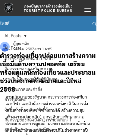
กองบัญชาการตำรวจท่องเที่ยว
TOURIST POLICE BUREAU
โพสต์
All Posts
ผู้ดูแลหลัก
All Posts
24 ธ.ค. 2567
ยาว 1 นาที
ตำรวจท่องเที่ยวปล่อยแถวสร้างความ
ภารกิจ/ปฏิบัติหน้าที่ บก.ทท.2
เชื่อมั่นด้านความปลอดภัย เตรียม
กิจกรรมของกองบัญชาการ
พร้อมดูแลนักท่องเที่ยวและประชาชน
ภารกิจ/กิจกรรมผู้บังคับบัญชา
ช่วงเทศกาลคริสต์มาสและปีใหม่
2568
ข่าวประกาศและคำสั่ง
ตามนโยบายของรัฐบาล กระทรวงการท่องเที่ยว
ข่าวรับสมัคร
และกีฬา และสำนักงานตำรวจแห่งชาติ ในการส่ง
จัดซื้อจัดจ้าง/แผน/ตัวชี้วัด
เสริมการท่องเที่ยว “สร้างรายได้ สร้างความสุข 
สร้างความปลอดภัย” ยกระดับการรักษาความ
กิจกรรมของกองบังคับการท่องเที่ยว-1
ปลอดภัยและการดูแลอำนวยความสะดวกนักท่อง
จัดซื้อจัดจ้าง/แผน/ตัวชี้วัด ทท.1
เที่ยวทั้งชาวไทยและชาวต่างชาติในช่วงเทศกาลปี