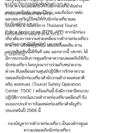
ภารกิจ/กิจกรรมผู้บังคับบัญชา บก.อก.
รักษาความปลอดภัยให้กับนักท่องเที่ยวในช่วง
เทศกาลคริสต์มาสและปีใหม่  และถือโอกาสส่ง
ข่าวประกาศและคำสั่ง บก.อก.
มอบของขวัญปีใหม่ให้กับนักท่องเที่ยวและ
ข่าวรับสมัคร บก.อก.
ประชาชน ผ่านโครงการ Thailand Tourist 
Police Application (TTPB-APP) หากนักท่อง
จัดซื้อจัดจ้าง/แผน/ตัวชี้วัด บก.อก.
เที่ยวต้องการความช่วยเหลือจากตำรวจท่องเที่ยว 
ภารกิจ/การปฏิบัติหน้าที่ บก.ทท.1
สามารถ แจ้งเหตุฉุกเฉิน และแชร์โลเคชั่น ผ่าน
แอปพลิเคชันนี้ได้ทันที และ นอกจากนี้ บช.ทท. ได้
E-learning
มีการยกระดับการดูแลรักษาความปลอดภัยให้กับ
นักท่องเที่ยว โดยบูรณาการร่วมกับหน่วยงาน
ต่างๆ ขับเคลื่อนผ่านศูนย์ปฏิบัติการรักษาความ
ปลอดภัยนักท่องเที่ยวสำนักงานตำรวจแห่งชาติ 
หรือ ศปทท.ตร. (Tourist Safety Operation 
Center :TSOC ) พร้อมกันนี้ ยังมีการสาธิตระบบ
ปฏิบัติการรถโมบายตำรวจท่องเที่ยวเคลื่อนที่ ซึ่ง
จะออกประจำการในแหล่งท่องเที่ยวสำคัญทั่ว
ประเทศในปี 2568 นี้
กองบัญชาการตำรวจท่องเที่ยว เป็นองค์กรดูแล
ความปลอดภัยนักท่องเที่ยว 