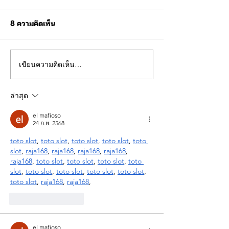
8 ความคิดเห็น
เขียนความคิดเห็น…
ขอเชิญร่วมกิจกรรมการ
ผบช.ทท. ตรวจเยี
แข่งขันฟุตบอลการกุศล
ฝึกบินโดรนยุทธวิธ
อาหารผู้เข้ารับก
ล่าสุด
el mafioso
24 ก.ย. 2568
toto slot
, 
toto slot
, 
toto slot
, 
toto slot
, 
toto 
slot
, 
raja168
, 
raja168
, 
raja168
, 
raja168
, 
raja168
, 
toto slot
, 
toto slot
, 
toto slot
, 
toto 
slot
, 
toto slot
, 
toto slot
, 
toto slot
, 
toto slot
, 
toto slot
, 
raja168
, 
raja168
,
ถูกใจ
ตอบกลับ
el mafioso