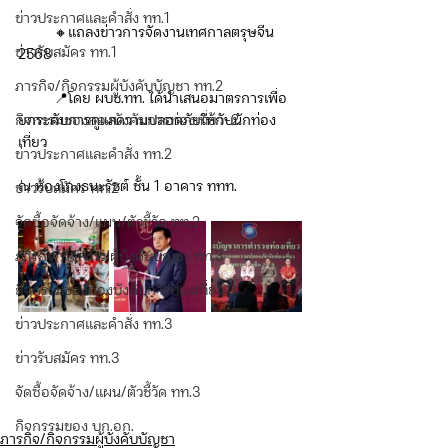
ข่าวประกาศและคำสั่ง ทท.1
         🔸แถลงข่าวการจัดงานเทศกาลตรุษจีน 
ข่าวรับสมัคร ทท.1
2568 
ภารกิจ/กิจกรรมผู้บังคับบัญชา ทท.2
         📍โดย ผบช.ทท. ได้นำเสนอมาตรการเพื่อ
กิจกรรมของกองบังคับการท่องเที่ยว-2
ยกระดับการดูแลความปลอดภัยให้กับนักท่อง
เที่ยว
ข่าวประกาศและคำสั่ง ทท.2
ณ ห้องโถงธนะรัชต์ ชั้น 1 อาคาร ททท.
ข่าวรับสมัคร ทท.2
จัดซื้อจัดจ้าง/แผน/ตัวชี้วัด ทท.2
ภารกิจ/กิจกรรมผู้บังคับบัญชา ทท.3
กิจกรรมของกองบังคับการท่องเที่ยว 3
ข่าวประกาศและคำสั่ง ทท.3
ข่าวรับสมัคร ทท.3
จัดซื้อจัดจ้าง/แผน/ตัวชี้วัด ทท.3
กิจกรรมของ บก.อก.
ภารกิจ/กิจกรรมผู้บังคับบัญชา