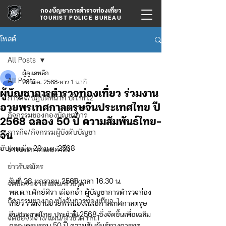
กองบัญชาการตำรวจท่องเที่ยว
TOURIST POLICE BUREAU
โพสต์
All Posts
ผู้ดูแลหลัก
All Posts
28 ม.ค. 2568
ยาว 1 นาที
ผู้บัญชาการตำรวจท่องเที่ยว ร่วมงาน
ภารกิจ/ปฏิบัติหน้าที่ บก.ทท.2
อวยพรเทศกาลตรุษจีนประเทศไทย ปี
กิจกรรมของกองบัญชาการ
2568 ฉลอง 50 ปี ความสัมพันธ์ไทย-
ภารกิจ/กิจกรรมผู้บังคับบัญชา
จีน
อัปเดตเมื่อ
29 ม.ค. 2568
ข่าวประกาศและคำสั่ง
ข่าวรับสมัคร
วันที่ 28 มกราคม 2568 เวลา 16.30 น. 
จัดซื้อจัดจ้าง/แผน/ตัวชี้วัด
พล.ต.ท.ศักย์ศิรา เผือกอ่ำ ผู้บัญชาการตำรวจท่อง
กิจกรรมของกองบังคับการท่องเที่ยว-1
เที่ยว ร่วมงานอวยพรเนื่องในโอกาสเทศกาลตรุษ
จีนประเทศไทย ประจำปี 2568 ซึ่งจัดขึ้นเพื่อเฉลิม
จัดซื้อจัดจ้าง/แผน/ตัวชี้วัด ทท.1