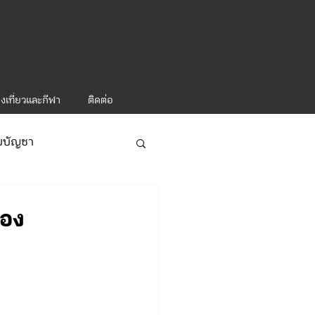
งเที่ยวและกีฬา
ติดต่อ
ับบัญชา
ารท่องเที่ยว-1
่อง
ะคำสั่ง ทท.2