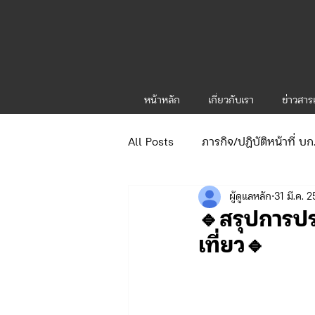
หน้าหลัก
เกี่ยวกับเรา
ข่าวสา
All Posts
ภารกิจ/ปฏิบัติหน้าที่ บ
ผู้ดูแลหลัก
31 มี.ค. 
ข่าวประกาศและคำสั่ง
ข่าวร
🔹สรุปการป
เที่ยว🔹
จัดซื้อจัดจ้าง/แผน/ตัวชี้วัด ทท.1
ภารกิจ/กิจกรรมผู้บังคับบัญชา ทท