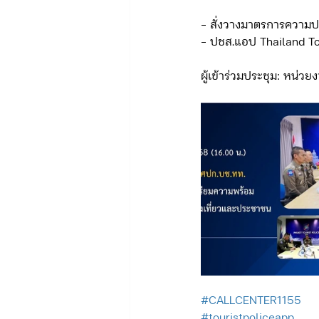
- สั่งวางมาตรการความป
- ปชส.แอป Thailand Tou
ผู้เข้าร่วมประชุม: หน่วย
#CALLCENTER1155
#touristpoliceapp