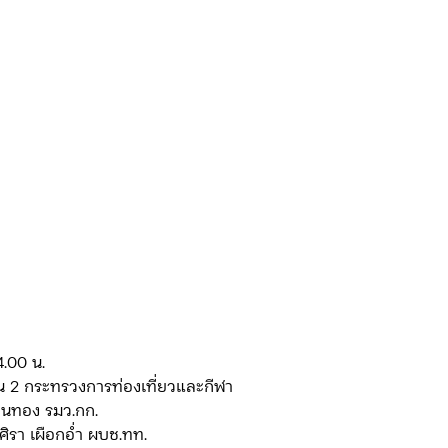
ดจ้าง/แผน/ตัวชี้วัด ทท.2
ภารกิจ/กิจกรรมผู้บังคับบัญชา ทท.3
ยว 3
ข่าวประกาศและคำสั่ง ทท.3
ข่าวรับสมัคร ทท.3
กิจกรรมของ บก.อก.
ภารกิจ/กิจกรรมผู้บังคับบัญชา บก.อก
ข่าวรับสมัคร บก.อก.
จัดซื้อจัดจ้าง/แผน/ตัวชี้วัด บก.อก.
14.00 น.
ั้น 2 กระทรวงการท่องเที่ยวและกีฬา
E-learning
ยนทอง รมว.กก.
์ศิรา เผือกอ่ำ ผบช.ทท.