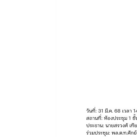
ข่าวรับสมัคร ทท.2
จัดซื้อจั
กิจกรรมของกองบังคับการท่องเที่
จัดซื้อจัดจ้าง/แผน/ตัวชี้วัด ทท.3
ข่าวประกาศและคำสั่ง บก.อก.
วันที่: 31 มี.ค. 68 เวลา 
สถานที่: ห้องประชุม 1 ช
ภารกิจ/การปฏิบัติหน้าที่ บก.ทท.1
ประธาน: นายสรวงศ์ เที
ร่วมประชุม: พล.ต.ท.ศักย