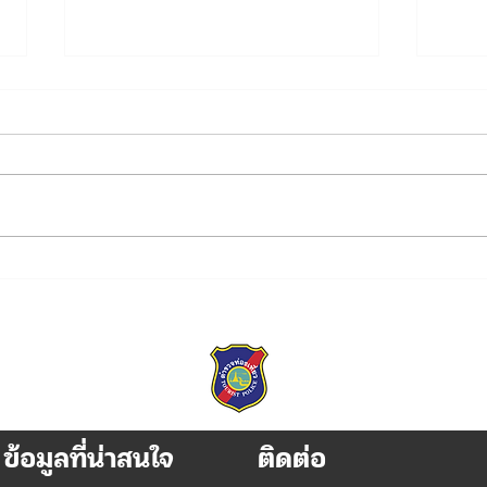
ผบช.ทท. ตรวจเยี่ยม การฝึกบิน
ผบช.
โดรนยุทธวิธี จัดเลี้ยงอาหารผู้
Joan
เข้ารับการฝึก
กงสุ
ประ
ข้อมูลที่น่าสนใจ
ติดต่อ