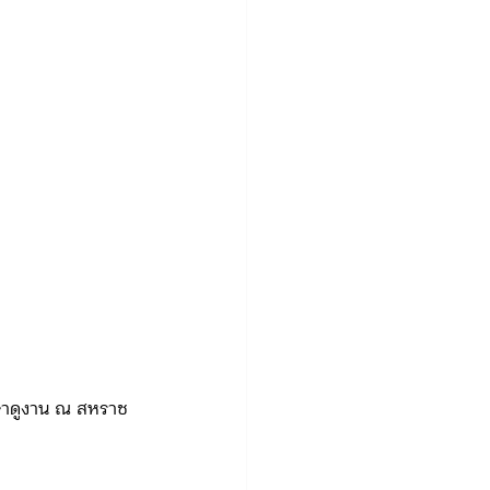
.
ษาดูงาน ณ สหราช