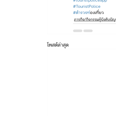
#touristpoliceapp
#TouristPolice
#ตำรวจท
่องเที่ยว
ภารกิจ/กิจกรรมผู้บังคับบั
โพสต์ล่าสุด