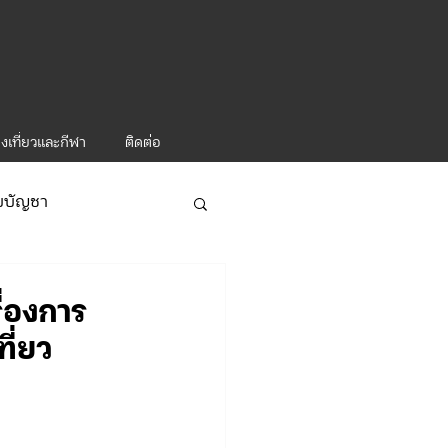
งเที่ยวและกีฬา
ติดต่อ
ับบัญชา
ารท่องเที่ยว-1
ื่องการ
ี่ยว
ะคำสั่ง ทท.2