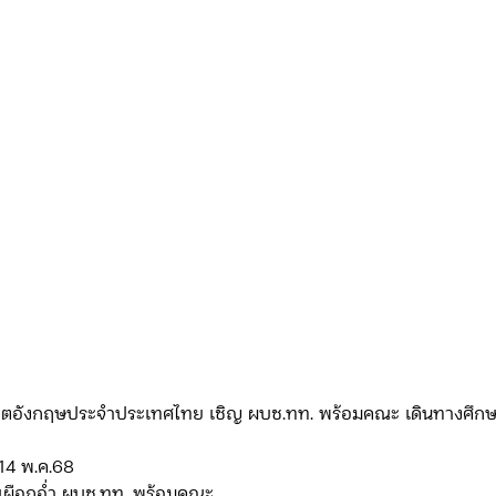
ดจ้าง/แผน/ตัวชี้วัด ทท.2
ภารกิจ/กิจกรรมผู้บังคับบัญชา ทท.3
ยว 3
ข่าวประกาศและคำสั่ง ทท.3
ข่าวรับสมัคร ทท.3
กิจกรรมของ บก.อก.
ภารกิจ/กิจกรรมผู้บังคับบัญชา บก.อก
ข่าวรับสมัคร บก.อก.
จัดซื้อจัดจ้าง/แผน/ตัวชี้วัด บก.อก.
ทูตอังกฤษประจำประเทศไทย เชิญ ผบช.ทท. พร้อมคณะ เดินทางศึก
E-learning
 12-14 พ.ค.68
ศิรา เผือกอ่ำ ผบช.ทท. พร้อมคณะ