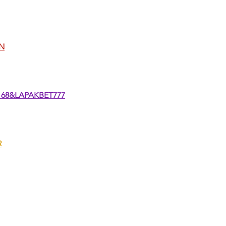
N
68&LAPAKBET777
R