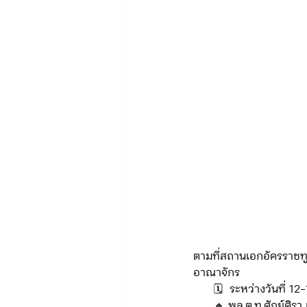
ข่าวรับสมัคร ทท.2
จัดซื้อจั
กิจกรรมของกองบังคับการท่องเที่
จัดซื้อจัดจ้าง/แผน/ตัวชี้วัด ทท.3
ข่าวประกาศและคำสั่ง บก.อก.
ตามที่สถานเอกอัครราช
ภารกิจ/การปฏิบัติหน้าที่ บก.ทท.1
อาณาจักร
      🗓️  ระหว่างวันที่
      🔸 พล.ต.ท.ศักย์