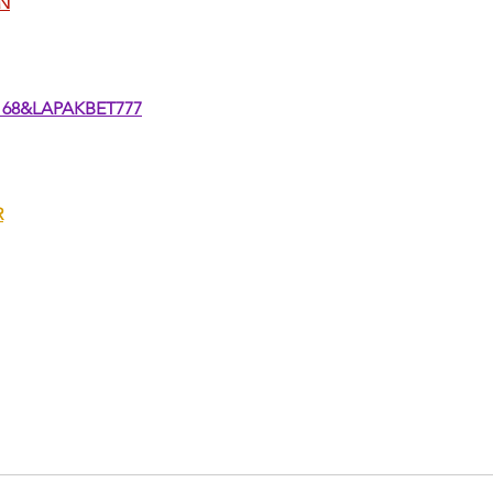
N
68&LAPAKBET777
R