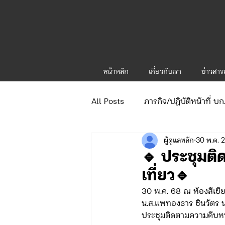
หน้าหลัก
เกี่ยวกับเรา
ข่าวสา
All Posts
ภารกิจ/ปฏิบัติหน้าที่ บ
ผู้ดูแลหลัก
30 พ.ค. 
ข่าวประกาศและคำสั่ง
ข่าวร
🔹 ประชุมติ
เที่ยว🔹
จัดซื้อจัดจ้าง/แผน/ตัวชี้วัด ทท.1
30 พ.ค. 68 ณ ห้องสีเขีย
น.ส.แพทองธาร ชินวัตร 
ประชุมติดตามความคืบหน
ภารกิจ/กิจกรรมผู้บังคับบัญชา ทท