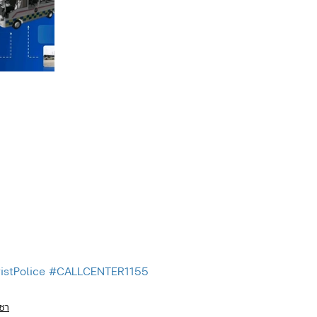
istPolice
#CALLCENTER1155
ญชา