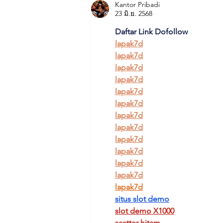
Kantor Pribadi
23 มิ.ย. 2568
Daftar Link Dofollow
lapak7d
lapak7d
lapak7d
lapak7d
lapak7d
lapak7d
lapak7d
lapak7d
lapak7d
lapak7d
lapak7d
lapak7d
lapak7d
situs slot demo
slot demo X1000
scatter hitam