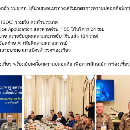
เผือกอ่ำ ผบช.ทท. ได้นำเสนอแนวทางเสริมมาตรการความปลอดภัยนักท
ดจ้าง/แผน/ตัวชี้วัด ทท.2
ภารกิจ/กิจกรรมผู้บังคับบัญชา ทท.3
(TSOC) ร่วมกับ ตร.ทั่วประเทศ
lice Application และสายด่วน 1155 ให้บริการ 24 ชม.
มบาย ตรวจจับบุคคลตามหมายจับ (จับแล้ว 184 ราย)
เชียลด้วย AI เพื่อติดตามสถานการณ์
ยว 3
ข่าวประกาศและคำสั่ง ทท.3
ข่าวรับสมัคร ทท.3
ละอบรมอาสาสมัครตำรวจท่องเที่ยว
ี่ยว พร้อมขับเคลื่อนความปลอดภัย เพื่อภาพลักษณ์การท่องเที่ยวไ
กิจกรรมของ บก.อก.
ภารกิจ/กิจกรรมผู้บังคับบัญชา บก.อก
ข่าวรับสมัคร บก.อก.
จัดซื้อจัดจ้าง/แผน/ตัวชี้วัด บก.อก.
E-learning