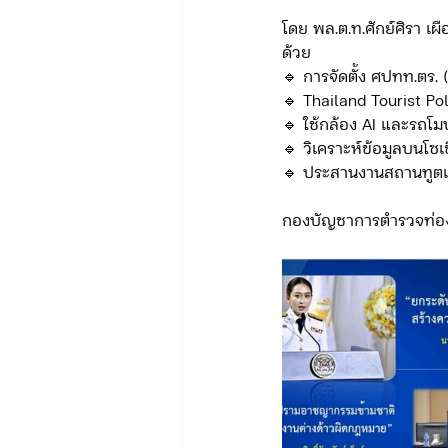
โดย พล.ต.ท.ศักย์ศิรา 
ด้วย
ข่าวรับสมัคร ทท.2
จัดซื้อจั
🔹 การจัดตั้ง ศปทท.ตร. 
🔹 Thailand Tourist Po
🔹 ใช้กล้อง AI และรถโ
🔹 วิเคราะห์ข้อมูลบนโซ
กิจกรรมของกองบังคับการท่องเที่
🔹 ประสานงานสถานทูตแ
กองบัญชาการตำรวจท่องเท
จัดซื้อจัดจ้าง/แผน/ตัวชี้วัด ทท.3
ข่าวประกาศและคำสั่ง บก.อก.
ภารกิจ/การปฏิบัติหน้าที่ บก.ทท.1