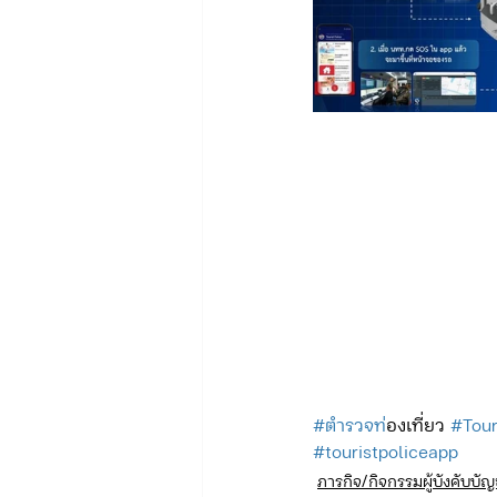
#ตำรวจท
่องเที่ยว 
#Tour
#touristpoliceapp
ภารกิจ/กิจกรรมผู้บังคับบั