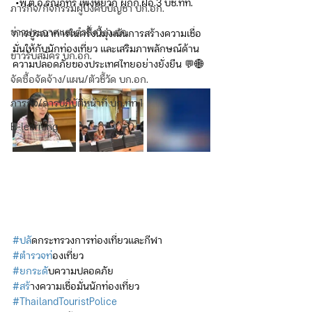
 •พ.ต.อ.รณภัทร เพ็งหยวก ผกก.ฝอ.3 บช.ทท.
ภารกิจ/กิจกรรมผู้บังคับบัญชา บก.อก.
ข่าวประกาศและคำสั่ง บก.อก.
การบูรณาการในครั้งนี้มุ่งเน้นการสร้างความเชื่อ
มั่นให้กับนักท่องเที่ยว และเสริมภาพลักษณ์ด้าน
ข่าวรับสมัคร บก.อก.
ความปลอดภัยของประเทศไทยอย่างยั่งยืน 💬🌐
จัดซื้อจัดจ้าง/แผน/ตัวชี้วัด บก.อก.
ภารกิจ/การปฏิบัติหน้าที่ บก.ทท.1
E-learning
#ปล
ัดกระทรวงการท่องเที่ยวและกีฬา
#ตำรวจท
่องเที่ยว
#ยกระด
ับความปลอดภัย
#สร
้างความเชื่อมั่นนักท่องเที่ยว
#ThailandTouristPolice