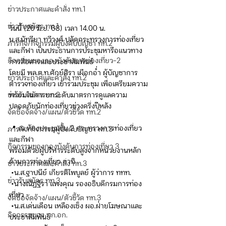
ข่าวประกาศและคำสั่ง ทท.1
ข่าวรับสมัคร ทท.1
วันนี้ (20 มิ.ย. 68) เวลา 14.00 น.
น.ส.นัทรียา ทวีวงศ์ ปลัดกระทรวงการท่องเที่ยว
ภารกิจ/กิจกรรมผู้บังคับบัญชา ทท.2
และกีฬา เป็นประธานการประชุมหารือแนวทาง
กิจกรรมของกองบังคับการท่องเที่ยว-2
การสื่อสารและประชาสัมพันธ์
โดยมี พล.ต.ท.ศักย์ศิรา เผือกอ่ำ ผู้บัญชาการ
ข่าวประกาศและคำสั่ง ทท.2
ตำรวจท่องเที่ยว เข้าร่วมประชุม เพื่อเตรียมความ
ข่าวรับสมัคร ทท.2
พร้อมในการยกระดับมาตรการดูแลความ
ปลอดภัยนักท่องเที่ยวช่วงครึ่งปีหลัง
จัดซื้อจัดจ้าง/แผน/ตัวชี้วัด ทท.2
📍 ณ ห้องประชุมชั้น 2 กระทรวงการท่องเที่ยว
ภารกิจ/กิจกรรมผู้บังคับบัญชา ทท.3
และกีฬา
กิจกรรมของกองบังคับการท่องเที่ยว 3
พร้อมด้วยผู้บริหารระดับสูงจากหน่วยงานหลัก
ด้านการท่องเที่ยว อาทิ
ข่าวประกาศและคำสั่ง ทท.3
 •น.ส.ฐาปนีย์ เกียรติไพบูลย์ ผู้ว่าการ ททท.
ข่าวรับสมัคร ทท.3
 •นางณัฏฐิรา แพงคุณ รองอธิบดีกรมการท่อง
เที่ยว
จัดซื้อจัดจ้าง/แผน/ตัวชี้วัด ทท.3
 •น.ส.เด่นเดือน เหลืองเซ็ง ผอ.ฝ่ายโฆษณาและ
กิจกรรมของ บก.อก.
ประชาสัมพันธ์