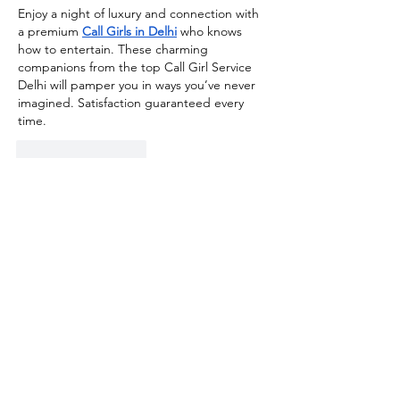
Enjoy a night of luxury and connection with 
a premium
Call Girls in Delhi
 who knows 
how to entertain. These charming 
companions from the top Call Girl Service 
Delhi will pamper you in ways you’ve never 
imagined. Satisfaction guaranteed every 
time.
ถูกใจ
ตอบกลับ
Kantor Pribadi
23 มิ.ย. 2568
Daftar Link Dofollow
lapak7d
lapak7d
lapak7d
lapak7d
lapak7d
lapak7d
lapak7d
lapak7d