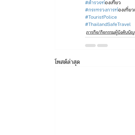
#ตำรวจท
่องเที่ยว
#กระทรวงการท
่องเที่ย
#TouristPolice
#ThailandSafeTravel
ภารกิจ/กิจกรรมผู้บังคับบั
โพสต์ล่าสุด