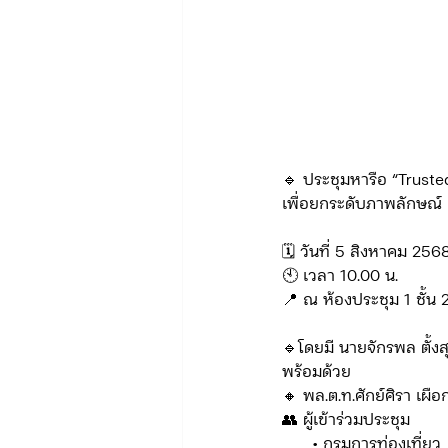
🔹 ประชุมหารือ “Truste
เพื่อยกระดับภาพลักษณ์ 
🗓️ วันที่ 5 สิงหาคม 256
🕙 เวลา 10.00 น.
📍 ณ ห้องประชุม 1 ชั้น
🔹โดยมี นายจักรพล ตั้ง
พร้อมด้วย
🔸 พล.ต.ท.ศักย์ศิรา เผื
👥 ผู้เข้าร่วมประชุม
      • กรมการท่องเที่ยว 