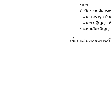
      • ททท.
      • สำนักงานปลัด
	• พ.ต.อ.ศราวุธ ตั
	• พ.ต.ท.ปฏิญญา 
	• พ.ต.ต.วัชรปัญญ
เพื่อร่วมขับเคลื่อนการสร