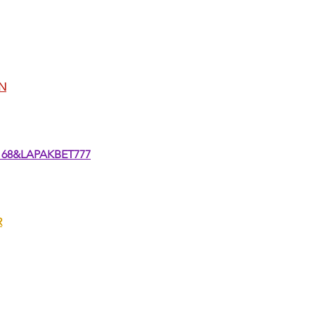
N
68&LAPAKBET777
R