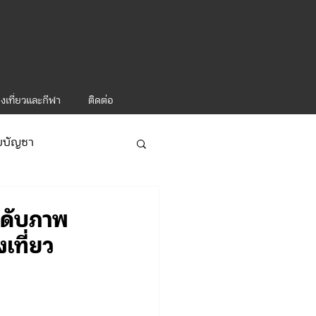
งเที่ยวและกีฬา
ติดต่อ
ับบัญชา
ารท่องเที่ยว-1
ะดับภาพ
เที่ยว
ะคำสั่ง ทท.2