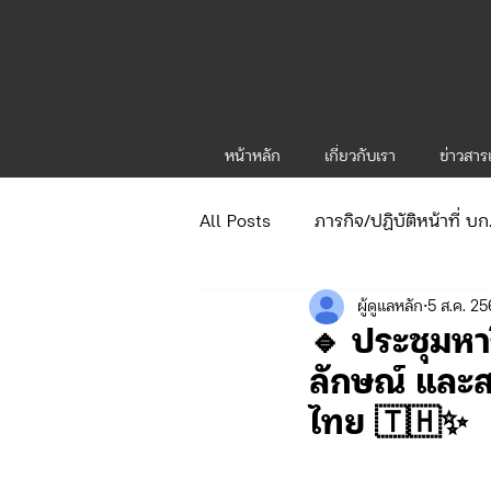
หน้าหลัก
เกี่ยวกับเรา
ข่าวสา
All Posts
ภารกิจ/ปฏิบัติหน้าที่ บ
ผู้ดูแลหลัก
5 ส.ค. 2
ข่าวประกาศและคำสั่ง
ข่าวร
🔹 ประชุมหา
ลักษณ์ และสร
จัดซื้อจัดจ้าง/แผน/ตัวชี้วัด ทท.1
ไทย 🇹🇭✨
ภารกิจ/กิจกรรมผู้บังคับบัญชา ทท