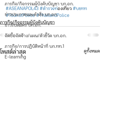
ภารกิจ/กิจกรรมผู้บังคับบัญชา บก.อก.
#ASEANAPOL43
#ตำรวจท
่องเที่ยว 
#บชทท
ข่าวประกาศและคำสั่ง บก.อก.
#TouristPolice
#ThailandPolice
ภารกิจ/กิจกรรมผู้บังคับบัญชา
ข่าวรับสมัคร บก.อก.
จัดซื้อจัดจ้าง/แผน/ตัวชี้วัด บก.อก.
ภารกิจ/การปฏิบัติหน้าที่ บก.ทท.1
ดูทั้งหมด
โพสต์ล่าสุด
E-learning