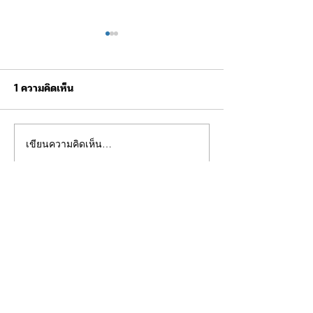
1 ความคิดเห็น
เขียนความคิดเห็น…
ผบช.ทท. ตรวจเยี่ยม การ
ผบช.ทท. ให้การต
ฝึกบินโดรนยุทธวิธี จัดเลี้ยง
Mrs. Joanne
อาหารผู้เข้ารับการฝึก
Finnamore-Cro
ล่าสุด
กงสุลอังกฤษประ
ประเทศไทย
Bi Helly
05 พ.ย. 2568
#MANTAPWD
 Adalah 
Pusat Game Online 
Tergacor & Terpercaya Di 