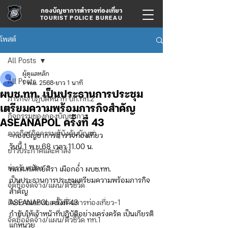
กองบัญชาการตำรวจท่องเที่ยว
TOURIST POLICE BUREAU
โพสต์
All Posts
ผู้ดูแลหลัก
All Posts
1 พ.ย. 2568
ยาว 1 นาที
ผบช.ทท. เป็นประธานการประชุม
ภารกิจ/ปฏิบัติหน้าที่ บก.ทท.2
เตรียมความพร้อมภารกิจสำคัญ
กิจกรรมของกองบัญชาการ
ASEANAPOL ครั้งที่ 43
ภารกิจ/กิจกรรมผู้บังคับบัญชา
◽️กองบัญชาการตำรวจท่องเที่ยว
วันนี้ 1 พ.ย.68 เวลา 11.00 น.
ข่าวประกาศและคำสั่ง
ข่าวรับสมัคร
พล.ต.ท.ศักย์ศิรา เผือกอ่ำ ผบช.ทท.
เป็นประธานการประชุมเตรียมความพร้อมภารกิจ
จัดซื้อจัดจ้าง/แผน/ตัวชี้วัด
สำคัญ
กิจกรรมของกองบังคับการท่องเที่ยว-1
ASEANAPOL ครั้งที่ 43
กำชับให้เจ้าหน้าที่ปฏิบัติอย่างเคร่งครัด เป็นเกียรติ
จัดซื้อจัดจ้าง/แผน/ตัวชี้วัด ทท.1
แก่หน่วย