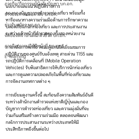
ภารกิจ/กิจกรรมผู้บังคับบัญชา บก.อก.
นโยบายและแนวปฏิบัติราชการ
ของกองบัญชาการตำรวจท่องเที่ยว พร้อมทั้ง
ข่าวประกาศและคำสั่ง บก.อก.
หารือแนวทางความร่วมมือด้านการรักษาความ
ข่าวรับสมัคร บก.อก.
ปลอดภัยแก่นักท่องเที่ยว และการประสานงาน
ระหว่างเจ้าหน้าที่ตำรวจของทั้งสองหน่วยงาน
จัดซื้อจัดจ้าง/แผน/ตัวชี้วัด บก.อก.
ภารกิจ/การปฏิบัติหน้าที่ บก.ทท.1
ภายหลังการหารือ คณะผู้แทนได้เยี่ยมชมการ
ปฏิบัติงานของศูนย์รับแจ้งเหตุ สายด่วน 1155 และ
E-learning
รถปฏิบัติการเคลื่อนที่ (Mobile Operation 
Vehicles) รับฟังสาธิตการให้บริการนักท่องเที่ยว
และการดูแลความปลอดภัยในพื้นที่ท่องเที่ยวและ
การจัดงานเทศกาลต่าง ๆ
การเยี่ยมดูงานครั้งนี้ สะท้อนถึงความสัมพันธ์อันดี
ระหว่างสำนักงานตำรวจแห่งชาติญี่ปุ่นและกอง
บัญชาการตำรวจท่องเที่ยว และความมุ่งมั่นที่จะ
ร่วมกันเสริมสร้างความร่วมมือ ตลอดจนพัฒนา
กลไกการประสานงานระหว่างประเทศให้มี
ประสิทธิภาพยิ่งขึ้นต่อไป