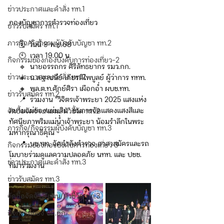
ข่าวประกาศและคำสั่ง ทท.1
กองบัญชาการตำรวจท่องเที่ยว
ข่าวรับสมัคร ทท.1
ภารกิจ/กิจกรรมผู้บังคับบัญชา ทท.2
     🗓️  วันนี้ 9 พ.ย.68  
     🕙  เวลา 19.00 น.  
กิจกรรมของกองบังคับการท่องเที่ยว-2
     🔹  นายอรรถกร ศิริลัทธยากร รมว.กก.
ข่าวประกาศและคำสั่ง ทท.2
     🔸  น.ส.ฐาปนีย์ เกียรติไพบูลย์ ผู้ว่าการ ททท.
     🔸  พล.ต.ท.ศักย์ศิรา เผือกอ่ำ ผบช.ทท.
ข่าวรับสมัคร ทท.2
     📍  ร่วมงาน "วิจิตรเจ้าพระยา 2025 แสงแห่ง
สยามแม่ของแผ่นดิน" ชมการจัดแสดงแสงสีและ
จัดซื้อจัดจ้าง/แผน/ตัวชี้วัด ทท.2
ทัศนียภาพริมแม่น้ำเจ้าพระยา น้อมรำลึกในพระ
ภารกิจ/กิจกรรมผู้บังคับบัญชา ทท.3
มหากรุณาธิคุณ 
     📍  บช.ทท. จัดกำลังตำรวจ อาสาสมัครและรถ
กิจกรรมของกองบังคับการท่องเที่ยว 3
โมบายร่วมดูแลความปลอดภัย นทท. และ ปชช. 
ข่าวประกาศและคำสั่ง ทท.3
ที่มาร่วมงาน
ข่าวรับสมัคร ทท.3
จัดซื้อจัดจ้าง/แผน/ตัวชี้วัด ทท.3
กิจกรรมของ บก.อก.