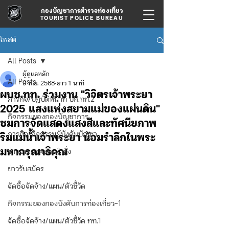
กองบัญชาการตำรวจท่องเที่ยว
TOURIST POLICE BUREAU
โพสต์
All Posts
ผู้ดูแลหลัก
All Posts
9 พ.ย. 2568
ยาว 1 นาที
ผบช.ทท. ร่วมงาน "วิจิตรเจ้าพระยา
ภารกิจ/ปฏิบัติหน้าที่ บก.ทท.2
2025 แสงแห่งสยามแม่ของแผ่นดิน"
กิจกรรมของกองบัญชาการ
ชมการจัดแสดงแสงสีและทัศนียภาพ
ภารกิจ/กิจกรรมผู้บังคับบัญชา
ริมแม่น้ำเจ้าพระยา น้อมรำลึกในพระ
มหากรุณาธิคุณ
ข่าวประกาศและคำสั่ง
ข่าวรับสมัคร
จัดซื้อจัดจ้าง/แผน/ตัวชี้วัด
กิจกรรมของกองบังคับการท่องเที่ยว-1
จัดซื้อจัดจ้าง/แผน/ตัวชี้วัด ทท.1