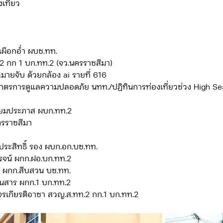
เที่ยว
ดจ้าง/แผน/ตัวชี้วัด ทท.2
ภารกิจ/กิจกรรมผู้บังคับบัญชา ทท.3
รา เผือกอ่ำ ผบช.ทท.  
.ทท.2 กก 1 บก.ทท.2 (จว.นครราชสีมา)   
ตามหมายจับ ด้วยกล้อง ai รายที่ 616
ยว 3
ข่าวประกาศและคำสั่ง ทท.3
ข่าวรับสมัคร ทท.3
รุปมาตรการดูแลความปลอดภัย นทท./ปฏิทินการท่องเที่ยวช่วง High S
 เอี่ยมประภาส ผบก.ทท.2
กิจกรรมของ บก.อก.
ภารกิจ/กิจกรรมผู้บังคับบัญชา บก.อก
นครราชสีมา
์ ผลประสิทธิ์ รอง ผบก.อก.บช.ทท.
ข่าวรับสมัคร บก.อก.
จัดซื้อจัดจ้าง/แผน/ตัวชี้วัด บก.อก.
ุ่งโรจน์ ผกก.ฝอ.บก.ทท.2
ทอง ผกก.สืบสวน บช.ทท.
์ เอนสาร ผกก.1 บก.ทท.2
ห์ ขจรเกียรติอาชา สวญ.ส.ทท.2 กก.1 บก.ทท.2
E-learning