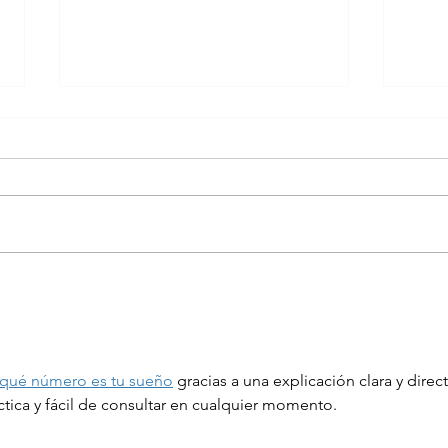
ขอเชิญร่วมกิจกรรมการ
ผบช.
แข่งขันฟุตบอลการกุศล
โดรนย
เข้าร
qué número es tu sueño
 gracias a una explicación clara y direct
áctica y fácil de consultar en cualquier momento.