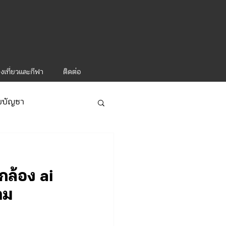
งเที่ยวและกีฬา
ติดต่อ
ับบัญชา
ารท่องเที่ยว-1
กล้อง ai
าม
ะคำสั่ง ทท.2