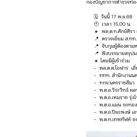
กองบัญชาการตำรวจท่อง
     🗓️  วันนี้ 17 พ.ย.68  
ข่าวรับสมัคร ทท.2
จัดซื้อจั
     🕙  เวลา 15.00 น.  
     🔸  พล.ต.ท.ศักย์ศิ
     📍  ตรวจเยี่ยม ส
     📍  จับกุมผู้ต้อง
กิจกรรมของกองบังคับการท่องเที่
     📍  ฟังบรรยายส
     🔸 โดยมีผู้เข้าร่วม  
     -  พล.ต.ต.โอฬาร 
จัดซื้อจัดจ้าง/แผน/ตัวชี้วัด ทท.3
     -  ททท. สำนักงาน
     -  ทกจ.นครราชสีมา
     -  พ.ต.อ.วีระวิทธ
ข่าวประกาศและคำสั่ง บก.อก.
     -  พ.ต.อ.เหมราช ร
     -  พ.ต.อ.แมน รถ
     -  พ.ต.อ.ปิยะพงษ
     -  พ.ต.ท.เทพทัฬ
ภารกิจ/การปฏิบัติหน้าที่ บก.ทท.1