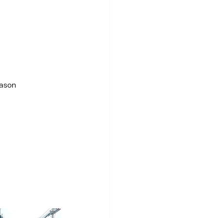
eason
.