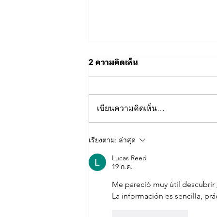
2 ความคิดเห็น
เขียนความคิดเห็น…
📍🚗 แผนที่จุดจอดรถสำหรับผู้
เรียงตาม:
ล่าสุด
เข้าร่วมกิจกรรมฟุตบอลการ
Lucas Reed
กุศล ⚽💙
19 ก.ค.
Me pareció muy útil descubrir 
La información es sencilla, pr
ถูกใจ
ตอบกลับ