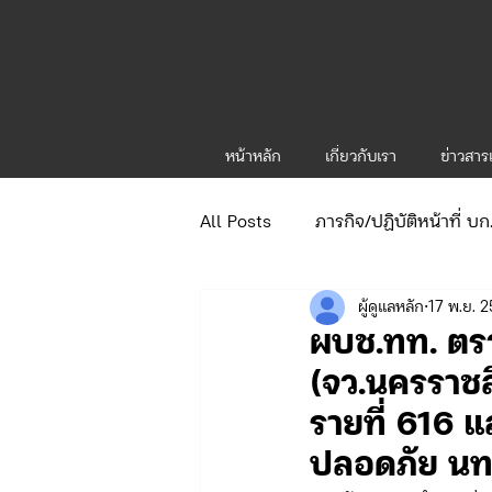
หน้าหลัก
เกี่ยวกับเรา
ข่าวสา
All Posts
ภารกิจ/ปฏิบัติหน้าที่ บ
ผู้ดูแลหลัก
17 พ.ย. 
ข่าวประกาศและคำสั่ง
ข่าวร
ผบช.ทท. ตรว
(จว.นครราชส
จัดซื้อจัดจ้าง/แผน/ตัวชี้วัด ทท.1
รายที่ 616
ปลอดภัย นท
ภารกิจ/กิจกรรมผู้บังคับบัญชา ทท