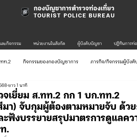
กองบัญชาการตำรวจท่องเที่ยว
TOURIST POLICE BUREAU
รและกิจกรรม
หน่วยงานในสังกัด
ผู้บังคับบัญชา
ปฎิทินการท่อ
ก.ทท.2
กิจกรรมของกองบัญชาการ
ภารกิจ/กิจกรรมผู้บังค
2568
ยาว 1 นาที
ับสมัคร
จัดซื้อจัดจ้าง/แผน/ตัวชี้วัด
กิจกรรมของกองบังคับก
จเยี่ยม ส.ทท.2 กก 1 บก.ทท.2
ีมา) จับกุมผู้ต้องตามหมายจับ ด้วย
ข่าวประกาศและคำสั่ง ทท.1
ข่าวรับสมัคร ทท.1
 และฟังบรรยายสรุปมาตรการดูแลคว
ท.
.2
กิจกรรมของกองบังคับการท่องเที่ยว-2
ข่าวประกาศแล