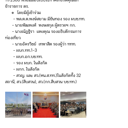
11/2568 พร้อมมอบใบประกาศเกียรติคุณแก่
ข้าราชการ ตร. 
     🔹️  โดยมีผู้เข้าร่วม
       - พล.ต.ต.พงษ์สยาม มีขันทอง รอง ผบช.ทท.
      - นายพัฒพงศ์  พงษสกุล ผู้ตรวจฯ กก.
      - นางณัฎฐิรา  แพงคุณ รองอธิบดีกรมการ
ท่องเที่ยว
      - นายอัครวิชย์  เทพาสิต รองผู้ว่า ททท.
       - ผบก.ทท.1-3
       - ผบก.อก.บช.ทท.
       - รอง ผบก. ในสังกัด
       - ผกก. ในสังกัด
       - สวญ. และ สว.(หน.ส.ทท.)ในสังกัดทั้ง 32 
สถานี, สว.(สืบสวน), สว.(กก.สืบสวน บช.ทท.)