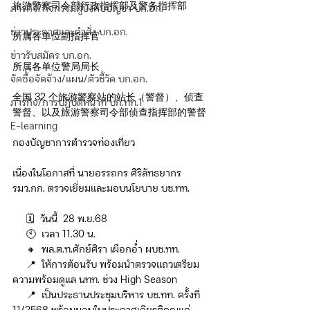
旅游警察司令部行政指挥部及警务指挥部
ภารกิจ/กิจกรรมผู้บังคับบัญชา บก.อก.
ข่าวประกาศและคำสั่ง บก.อก.
所属各单位副指挥官
ข่าวรับสมัคร บก.อก.
所属各单位警局局长
จัดซื้อจัดจ้าง/แผน/ตัวชี้วัด บก.อก.
全国 32 个旅游警察站的站长（警督）、侦查
ภารกิจ/การปฏิบัติหน้าที่ บก.ทท.1
警督、以及旅游警察司令部侦查指挥部的警督
E-learning
กองบัญชาการตำรวจท่องเที่ยว
เนื่องในโอกาสที่ นายอรรถกร ศิริลัทธยากร 
รมว.กก. ตรวจเยี่ยมและมอบนโยบาย บช.ทท.
     🗓️  วันนี้  28 พ.ย.68
     🕙  เวลา 11.30 น. 
     🔸  พล.ต.ท.ศักย์ศิรา เผือกอ่ำ ผบช.ทท.
     📍  ให้การต้อนรับ พร้อมนำตรวจแถวเตรียม
ความพร้อมดูแล นทท. ช่วง High Season
     📍  เป็นประธานประชุมบริหาร บช.ทท. ครั้งที่ 