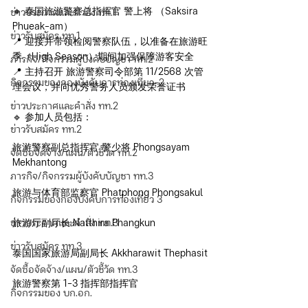
🔸 泰国旅游警察总指挥官 警上将 （Saksira 
ข่าวประกาศและคำสั่ง ทท.1
Phueak-am）
ข่าวรับสมัคร ทท.1
📍 迎接并带领检阅警察队伍，以准备在旅游旺
季（High Season）期间加强保障游客安全
ภารกิจ/กิจกรรมผู้บังคับบัญชา ทท.2
📍 主持召开 旅游警察司令部第 11/2568 次管
กิจกรรมของกองบังคับการท่องเที่ยว-2
理会议，并向优秀警务人员颁发荣誉证书
ข่าวประกาศและคำสั่ง ทท.2
🔹️ 参加人员包括：
ข่าวรับสมัคร ทท.2
旅游警察副总指挥官 警少将 Phongsayam 
จัดซื้อจัดจ้าง/แผน/ตัวชี้วัด ทท.2
Mekhantong
ภารกิจ/กิจกรรมผู้บังคับบัญชา ทท.3
旅游与体育部监察官 Phatphong Phongsakul
กิจกรรมของกองบังคับการท่องเที่ยว 3
ข่าวประกาศและคำสั่ง ทท.3
旅游厅副厅长 Natthira Phangkun
ข่าวรับสมัคร ทท.3
泰国国家旅游局副局长 Akkharawit Thephasit
จัดซื้อจัดจ้าง/แผน/ตัวชี้วัด ทท.3
旅游警察第 1–3 指挥部指挥官
กิจกรรมของ บก.อก.