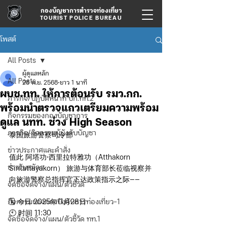
กองบัญชาการตำรวจท่องเที่ยว
TOURIST POLICE BUREAU
โพสต์
All Posts
ผู้ดูแลหลัก
All Posts
28 พ.ย. 2568
ยาว 1 นาที
ผบช.ทท. ให้การต้อนรับ รมว.กก.
ภารกิจ/ปฏิบัติหน้าที่ บก.ทท.2
พร้อมนำตรวจแถวเตรียมความพร้อม
กิจกรรมของกองบัญชาการ
ดูแล นทท. ช่วง High Season
ภารกิจ/กิจกรรมผู้บังคับบัญชา
泰国旅游警察司令部
ข่าวประกาศและคำสั่ง
值此 阿塔功·西里拉特雅功（Atthakorn 
ข่าวรับสมัคร
Sirilattayakorn） 旅游与体育部长莅临视察并
向旅游警察总指挥官下达政策指示之际——
จัดซื้อจัดจ้าง/แผน/ตัวชี้วัด
กิจกรรมของกองบังคับการท่องเที่ยว-1
🗓️ 今日 2025年11月28日
🕙 时间 11:30
จัดซื้อจัดจ้าง/แผน/ตัวชี้วัด ทท.1