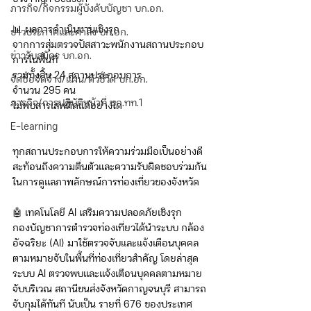
ภารกิจ/กิจกรรมผู้บังคับบัญชา บก.อก.
📊 ผลการดำเนินงานเชิงรุก
ข่าวประกาศและคำสั่ง บก.อก.
จากการสุ่มตรวจปัสสาวะพนักงานสถานประกอบ
ข่าวรับสมัคร บก.อก.
การในพื้นที่
รวมทั้งสิ้น 24 สถานประกอบการ
จัดซื้อจัดจ้าง/แผน/ตัวชี้วัด บก.อก.
จำนวน 295 คน
ภารกิจ/การปฏิบัติหน้าที่ บก.ทท.1
ไม่พบสารเสพติดแต่อย่างใด
E-learning
ทุกสถานประกอบการให้ความร่วมมือเป็นอย่างดี 
สะท้อนถึงความตื่นตัวและความรับผิดชอบร่วมกัน
ในการดูแลภาพลักษณ์การท่องเที่ยวของจังหวัด
🤖 เทคโนโลยี AI เสริมความปลอดภัยเชิงรุก
กองบัญชาการตำรวจท่องเที่ยวได้นำระบบ กล้อง
อัจฉริยะ (AI) มาใช้ตรวจจับและแจ้งเตือนบุคคล
ตามหมายจับในพื้นที่ท่องเที่ยวสำคัญ โดยล่าสุด 
ระบบ AI ตรวจพบและแจ้งเตือนบุคคลตามหมาย
จับบริเวณ สถานีขนส่งจังหวัดกาญจนบุรี สามารถ
จับกุมได้ทันที นับเป็น รายที่ 676 ของประเทศ 