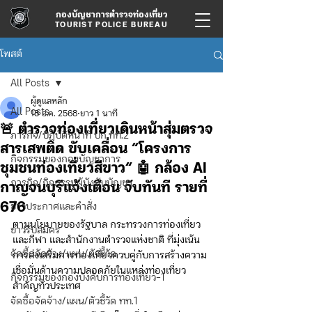
กองบัญชาการตำรวจท่องเที่ยว
TOURIST POLICE BUREAU
โพสต์
All Posts
ผู้ดูแลหลัก
All Posts
18 ธ.ค. 2568
ยาว 1 นาที
🚨 ตำรวจท่องเที่ยวเดินหน้าสุ่มตรวจ
ภารกิจ/ปฏิบัติหน้าที่ บก.ทท.2
สารเสพติด ขับเคลื่อน “โครงการ
กิจกรรมของกองบัญชาการ
ชุมชนท่องเที่ยวสีขาว“ 🤖 กล้อง AI
ภารกิจ/กิจกรรมผู้บังคับบัญชา
กาญจนบุรีแจ้งเตือน จับทันที รายที่
676
ข่าวประกาศและคำสั่ง
ตามนโยบายของรัฐบาล กระทรวงการท่องเที่ยว
ข่าวรับสมัคร
และกีฬา และสำนักงานตำรวจแห่งชาติ ที่มุ่งเน้น
จัดซื้อจัดจ้าง/แผน/ตัวชี้วัด
การส่งเสริมการท่องเที่ยวควบคู่กับการสร้างความ
เชื่อมั่นด้านความปลอดภัยในแหล่งท่องเที่ยว
กิจกรรมของกองบังคับการท่องเที่ยว-1
สำคัญทั่วประเทศ
จัดซื้อจัดจ้าง/แผน/ตัวชี้วัด ทท.1