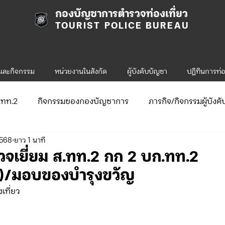
กองบัญชาการตำรวจท่องเที่ยว
TOURIST POLICE BUREAU
รและกิจกรรม
หน่วยงานในสังกัด
ผู้บังคับบัญชา
ปฎิทินการท่อ
ก.ทท.2
กิจกรรมของกองบัญชาการ
ภารกิจ/กิจกรรมผู้บังค
2568
ยาว 1 นาที
ับสมัคร
จัดซื้อจัดจ้าง/แผน/ตัวชี้วัด
กิจกรรมของกองบังคับก
จเยี่ยม ส.ทท.2 กก 2 บก.ทท.2
ย)/มอบของบำรุงขวัญ
ข่าวประกาศและคำสั่ง ทท.1
ข่าวรับสมัคร ทท.1
เที่ยว
.2
กิจกรรมของกองบังคับการท่องเที่ยว-2
ข่าวประกาศแล