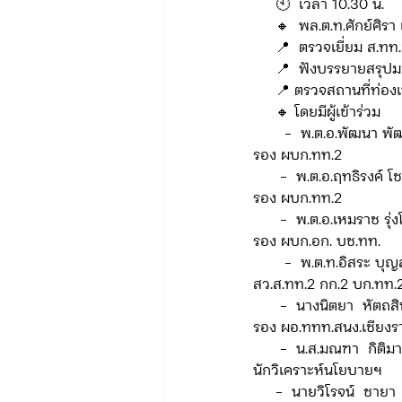
     🕙  เวลา 10.30 น.  
     🔸  พล.ต.ท.ศักย์ศิ
     📍  ตรวจเยี่ยม 
ข่าวรับสมัคร ทท.2
จัดซื้อจั
     📍  ฟังบรรยายส
     📍 ตรวจสถานที่ท่อ
     🔸 โดยมีผู้เข้าร่วม 
       -  พ.ต.อ.พัฒนา 
กิจกรรมของกองบังคับการท่องเที่
รอง ผบก.ทท.2
      -  พ.ต.อ.ฤทธิรงค์ 
รอง ผบก.ทท.2 
จัดซื้อจัดจ้าง/แผน/ตัวชี้วัด ทท.3
      -  พ.ต.อ.เหมราช รุ่
รอง ผบก.อก. บช.ทท.
       -  พ.ต.ท.อิสระ บุ
ข่าวประกาศและคำสั่ง บก.อก.
สว.ส.ทท.2 กก.2 บก.ทท.
      -  นางนิตยา  หัตถ
รอง ผอ.ททท.สนง.เชียงร
      -  น.ส.มณฑา  กิติมา
ภารกิจ/การปฏิบัติหน้าที่ บก.ทท.1
นักวิเคราะห์นโยบายฯ
     -  นายวิโรจน์  ชายา 