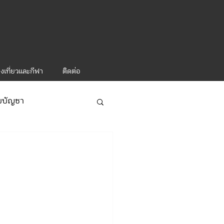
งเที่ยวและกีฬา
ติดต่อ
ับบัญชา
ารท่องเที่ยว-1
ะคำสั่ง ทท.2