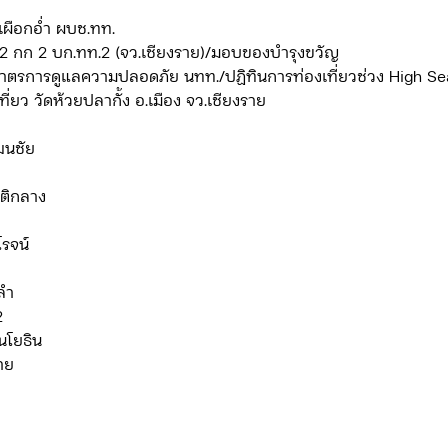
รา เผือกอ่ำ ผบช.ทท.  
ส.ทท.2 กก 2 บก.ทท.2 (จว.เชียงราย)/มอบของบำรุงขวัญ
ดจ้าง/แผน/ตัวชี้วัด ทท.2
ภารกิจ/กิจกรรมผู้บังคับบัญชา ทท.3
รุปมาตรการดูแลความปลอดภัย นทท./ปฏิทินการท่องเที่ยวช่วง High S
งเที่ยว วัดห้วยปลากั้ง อ.เมือง จว.เชียงราย 
พัฒนชัย 
ยว 3
ข่าวประกาศและคำสั่ง ทท.3
ข่าวรับสมัคร ทท.3
โชติกลาง 
กิจกรรมของ บก.อก.
ภารกิจ/กิจกรรมผู้บังคับบัญชา บก.อก
งโรจน์
ญลำ
ข่าวรับสมัคร บก.อก.
จัดซื้อจัดจ้าง/แผน/ตัวชี้วัด บก.อก.
2
สินโยธิน  
าย 
 
E-learning