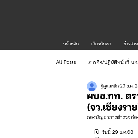
หน้าหลัก
เกี่ยวกับเรา
ข่าวสา
All Posts
ภารกิจ/ปฏิบัติหน้าที่ บ
ผู้ดูแลหลัก
29 ธ.ค. 
ข่าวประกาศและคำสั่ง
ข่าวร
ผบช.ทท. ตรว
(จว.เชียงรา
จัดซื้อจัดจ้าง/แผน/ตัวชี้วัด ทท.1
กองบัญชาการตำรวจท่อง
     🗓️  วันนี้ 29 ธ.ค.68  
ภารกิจ/กิจกรรมผู้บังคับบัญชา ทท