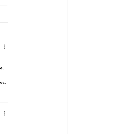
ทท. ตรวจเยี่ยม การฝึกบิน
ุทธวิธี จัดเลี้ยงอาหารผู้
ับการฝึก
e. 
es.
 