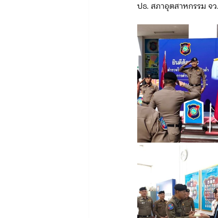
ปธ. สภาอุตสาหกรรม จว.