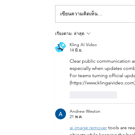
เขียนความคิดเห็น…
📍🚗 แผนที่จุดจอดรถสำหรับผู้
เรียงตาม:
ล่าสุด
เข้าร่วมกิจกรรมฟุตบอลการ
Kling AI Video
กุศล ⚽💙
14 มิ.ย.
Clear public communication aro
especially when updates combi
For teams turning official upda
(https://www.klingaivideo.com
ถูกใจ
ตอบกลับ
Andrew Weston
21 พ.ค.
ai image remover
 tools are re
objects while keeping the back