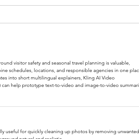
ขอเชิญร่วมกิจกรรมการ
ผบช.
แข่งขันฟุตบอลการกุศล
โดรนย
เข้าร
und visitor safety and seasonal travel planning is valuable, 
ne schedules, locations, and responsible agencies in one plac
tes into short multilingual explainers, Kling AI Video 
) can help prototype text-to-video and image-to-video summari
ally useful for quickly cleaning up photos by removing unwanted
ground natural and realistic.