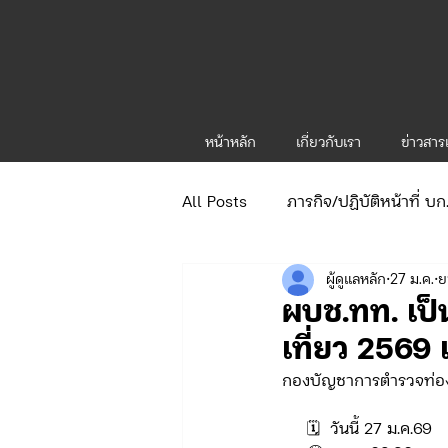
หน้าหลัก
เกี่ยวกับเรา
ข่าวสา
All Posts
ภารกิจ/ปฏิบัติหน้าที่ บ
ผู้ดูแลหลัก
27 ม.ค.
ย
ข่าวประกาศและคำสั่ง
ข่าวร
ผบช.ทท. เป็
เที่ยว 2569
จัดซื้อจัดจ้าง/แผน/ตัวชี้วัด ทท.1
กองบัญชาการตำรวจท่อง
     🗓️  วันนี้ 27 ม.ค.69
ภารกิจ/กิจกรรมผู้บังคับบัญชา ทท