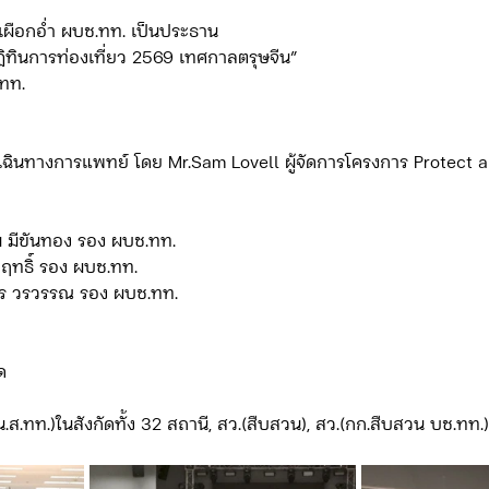
ศิรา เผือกอ่ำ ผบช.ทท. เป็นประธาน
 “ปฏิทินการท่องเที่ยว 2569 เทศกาลตรุษจีน”
ดจ้าง/แผน/ตัวชี้วัด ทท.2
ภารกิจ/กิจกรรมผู้บังคับบัญชา ทท.3
ทท. 
ยว 3
ข่าวประกาศและคำสั่ง ทท.3
ข่าวรับสมัคร ทท.3
สยาม มีขันทอง รอง ผบช.ทท.
กิจกรรมของ บก.อก.
ภารกิจ/กิจกรรมผู้บังคับบัญชา บก.อก
์ วาฤทธิ์ รอง ผบช.ทท.
สันธิกร วรวรรณ รอง ผบช.ทท.
ข่าวรับสมัคร บก.อก.
จัดซื้อจัดจ้าง/แผน/ตัวชี้วัด บก.อก.
ัด
ว.(หน.ส.ทท.)ในสังกัดทั้ง 32 สถานี, สว.(สืบสวน), สว.(กก.สืบสวน บช.ทท.)
E-learning