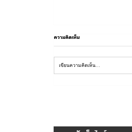
ความคิดเห็น
เขียนความคิดเห็น…
📍🚗 แผนที่จุดจอดรถสำหรับผู้
เข้าร่วมกิจกรรมฟุตบอลการ
กุศล ⚽💙