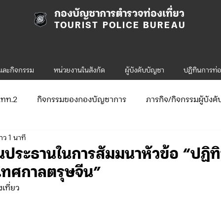
กองบัญชาการตำรวจท่องเที่ยว
TOURIST POLICE BUREAU
รและกิจกรรม
หน่วยงานในสังกัด
ผู้บังคับบัญชา
ปฎิทินการท่อ
ก.ทท.2
กิจกรรมของกองบัญชาการ
ภารกิจ/กิจกรรมผู้บังค
าว 1 นาที
ับสมัคร
จัดซื้อจัดจ้าง/แผน/ตัวชี้วัด
กิจกรรมของกองบังคับก
นประธานในการสัมมนาหัวข้อ “ปฏิท
 เทศกาลตรุษจีน”
ข่าวประกาศและคำสั่ง ทท.1
ข่าวรับสมัคร ทท.1
เที่ยว
.2
กิจกรรมของกองบังคับการท่องเที่ยว-2
ข่าวประกาศแล