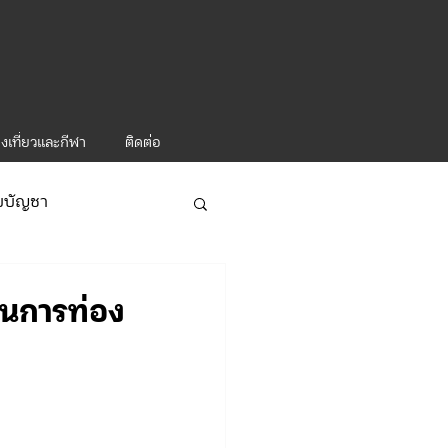
งเที่ยวและกีฬา
ติดต่อ
ับบัญชา
ารท่องเที่ยว-1
ินการท่อง
ะคำสั่ง ทท.2