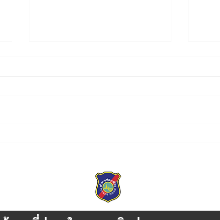
ขอเชิญร่วมกิจกรรมการ
ผบช.
แข่งขันฟุตบอลการกุศล
โดรนย
เข้าร