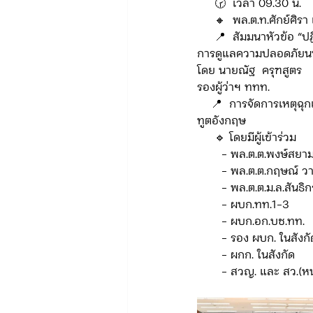
     🕝  เวลา 09.30 น.
     🔸  พล.ต.ท.ศักย์
     📍  สัมมนาหัวข้อ
ข่าวรับสมัคร ทท.2
จัดซื้อจั
การดูแลความปลอดภัยน
โดย นายณัฐ  ครุฑสูตร
รองผู้ว่าฯ ททท.
    📍  การจัดการเหตุฉุกเฉินทางการแพทย์ โดย Mr.Sam Lovell ผู้จัดการโครงการ Protect and Prepare สถาน
กิจกรรมของกองบังคับการท่องเที่
ทูตอังกฤษ 
     🔹 โดยมีผู้เข้าร่วม
       - พล.ต.ต.พงษ์
จัดซื้อจัดจ้าง/แผน/ตัวชี้วัด ทท.3
       - พล.ต.ต.กฤษณ
       - พล.ต.ต.ม.ล.
       - ผบก.ทท.1-3
ข่าวประกาศและคำสั่ง บก.อก.
       - ผบก.อก.บช.ทท.
       - รอง ผบก. ในสังก
       - ผกก. ในสังกัด
       - สวญ. และ ส
ภารกิจ/การปฏิบัติหน้าที่ บก.ทท.1